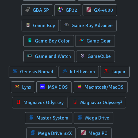
GBA SP
GP32
GX-4000
Game Boy
Game Boy Advance
Game Boy Color
Game Gear
Game and Watch
GameCube
Genesis Nomad
Intellivision
Jaguar
Lynx
MSX DOS
Macintosh/MacOS
Magnavox Odyssey
Magnavox Odyssey²
Master System
Mega Drive
Mega Drive 32X
Mega PC