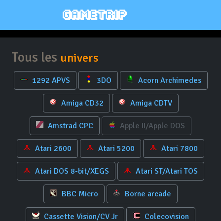
Tous les
univers
1292 APVS
3DO
Acorn Archimedes
Amiga CD32
Amiga CDTV
Amstrad CPC
Apple II/Apple DOS
Atari 2600
Atari 5200
Atari 7800
Atari DOS 8-bit/XEGS
Atari ST/Atari TOS
BBC Micro
Borne arcade
Cassette Vision/CV Jr
Colecovision