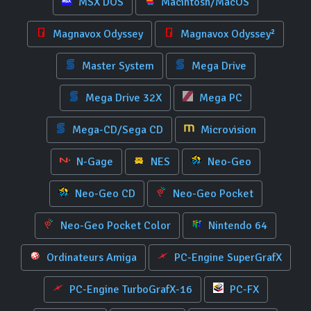
MSX DOS
Macintosh/MacOS
Magnavox Odyssey
Magnavox Odyssey²
Master System
Mega Drive
Mega Drive 32X
Mega PC
Mega-CD/Sega CD
Microvision
N-Gage
NES
Neo-Geo
Neo-Geo CD
Neo-Geo Pocket
Neo-Geo Pocket Color
Nintendo 64
Ordinateurs Amiga
PC-Engine SuperGrafX
PC-Engine TurboGrafX-16
PC-FX