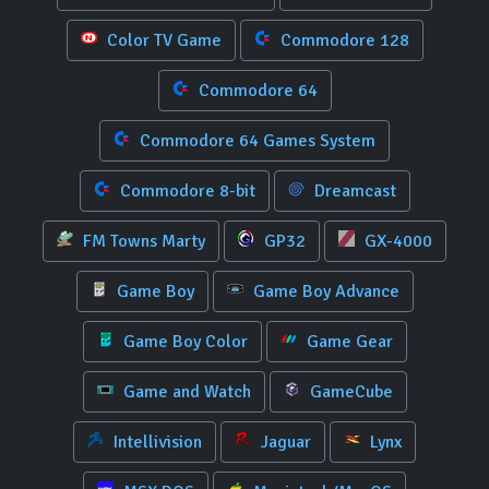
Color TV Game
Commodore 128
Commodore 64
Commodore 64 Games System
Commodore 8-bit
Dreamcast
FM Towns Marty
GP32
GX-4000
Game Boy
Game Boy Advance
Game Boy Color
Game Gear
Game and Watch
GameCube
Intellivision
Jaguar
Lynx