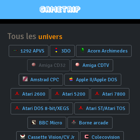
Tous les
univers
1292 APVS
3DO
Acorn Archimedes
Amiga CD32
Amiga CDTV
Amstrad CPC
Apple II/Apple DOS
Atari 2600
Atari 5200
Atari 7800
Atari DOS 8-bit/XEGS
Atari ST/Atari TOS
BBC Micro
Borne arcade
Cassette Vision/CV Jr
Colecovision