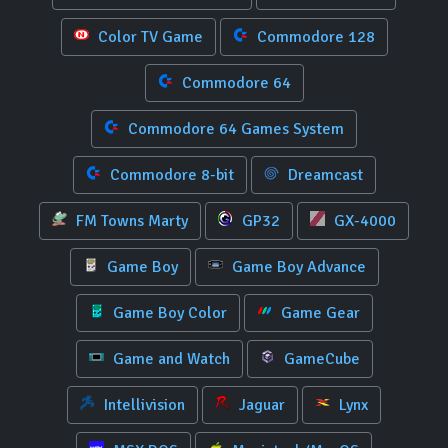
Color TV Game
Commodore 128
Commodore 64
Commodore 64 Games System
Commodore 8-bit
Dreamcast
FM Towns Marty
GP32
GX-4000
Game Boy
Game Boy Advance
Game Boy Color
Game Gear
Game and Watch
GameCube
Intellivision
Jaguar
Lynx