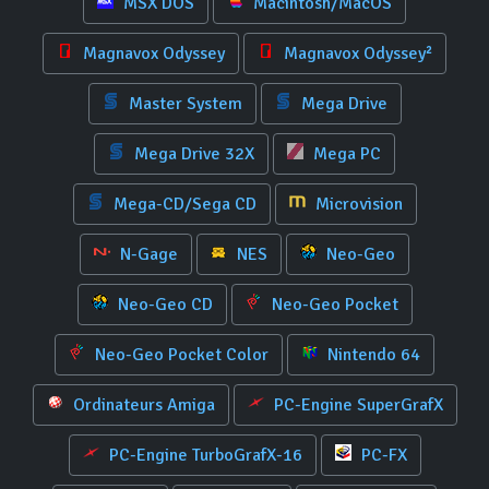
MSX DOS
Macintosh/MacOS
Magnavox Odyssey
Magnavox Odyssey²
Master System
Mega Drive
Mega Drive 32X
Mega PC
Mega-CD/Sega CD
Microvision
N-Gage
NES
Neo-Geo
Neo-Geo CD
Neo-Geo Pocket
Neo-Geo Pocket Color
Nintendo 64
Ordinateurs Amiga
PC-Engine SuperGrafX
PC-Engine TurboGrafX-16
PC-FX