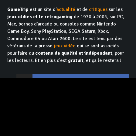
GameTrip
est un site d'
actualité
et de
critiques
sur les
jeux oldies et le retrogaming
de 1970 à 2005, sur PC,
Mac, bornes d'arcade ou consoles comme Nintendo
Game Boy, Sony PlayStation, SEGA Saturn, Xbox,
Commodore 64 ou Atari 2600. Le site est tenu par des
vétérans de la presse
jeux vidéo
qui se sont associés
pour faire du
contenu de qualité et indépendant
, pour
les lecteurs. Et en plus c'est
gratuit
, et ça le restera !
Facebook GameTrip
Instagram GameTrip
Youtube GameTrip
Twitter GameTrip