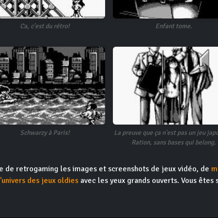
Ca, c'est du rétro!
Enfant tome.
Schwarzy à Paris!
La preuve que ça n'est pas un jeu jap
Ration, sans bases qui belong.
ite de retrogaming les images et screenshots de jeux vidéo, de
m
l'univers des jeux oldies
avec les yeux grands ouverts. Vous êtes 