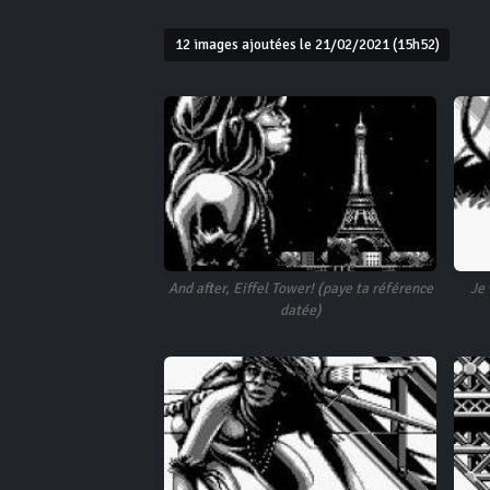
12 images ajoutées le 21/02/2021 (15h52)
And after, Eiffel Tower! (paye ta référence
Je
datée)