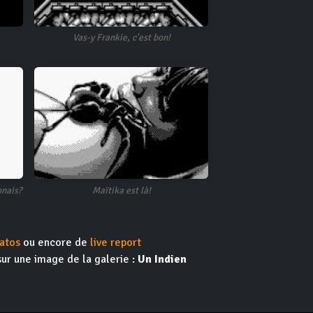
Vas-y Frankie, c'est bon!
onais?
Maïtika est là!
atos
ou encore de
live report
sur une image de la galerie :
Un Indien