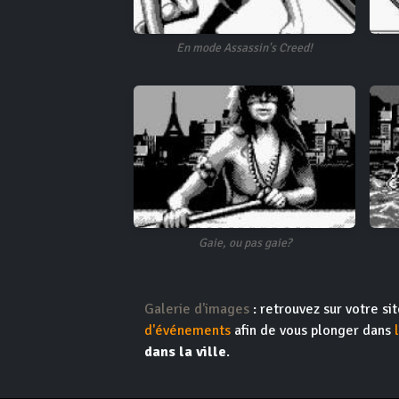
En mode Assassin's Creed!
Gaie, ou pas gaie?
Galerie d'images
: retrouvez sur votre s
d'événements
afin de vous plonger dans
dans la ville
.