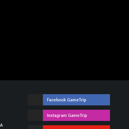
Facebook GameTrip
,
Instagram GameTrip
GA