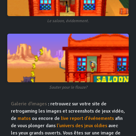
Le saloon, évidemment.
Sauter pour le flouze?
Galerie d'images
: retrouvez sur votre site de
retrogaming les images et screenshots de jeux vidéo,
de
matos
ou encore de
live report d'événements
afin
de vous plonger dans
l'univers des jeux oldies
avec
les yeux grands ouverts. Vous êtes sur une image de