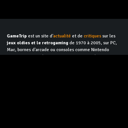
GameTrip
est un site d'
actualité
et de
critiques
sur les
jeux oldies et le retrogaming
de 1970 à 2005, sur PC,
Mac, bornes d'arcade ou consoles comme Nintendo
Game Boy, Sony PlayStation, SEGA Saturn, Xbox,
Commodore 64 ou Atari 2600. Le site est tenu par des
vétérans de la presse
jeux vidéo
qui se sont associés
pour faire du
contenu de qualité et indépendant
, pour
les lecteurs. Et en plus c'est
gratuit
, et ça le restera !
Facebook GameTrip
Instagram GameTrip