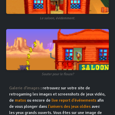
Le saloon, évidemment.
Sauter pour le flouze?
Galerie d'images
: retrouvez sur votre site de
retrogaming les images et screenshots de jeux vidéo,
de
matos
ou encore de
live report d'événements
afin
de vous plonger dans
l'univers des jeux oldies
avec
les yeux grands ouverts. Vous êtes sur une image de