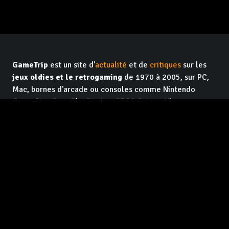
GameTrip
est un site d'
actualité
et de
critiques
sur les
jeux oldies et le retrogaming
de 1970 à 2005, sur PC,
Mac, bornes d'arcade ou consoles comme Nintendo
Game Boy, Sony PlayStation, SEGA Saturn, Xbox,
Commodore 64 ou Atari 2600. Le site est tenu par des
vétérans de la presse
jeux vidéo
qui se sont associés
pour faire du
contenu de qualité et indépendant
, pour
les lecteurs. Et en plus c'est
gratuit
, et ça le restera !
Facebook GameTrip
Instagram GameTrip