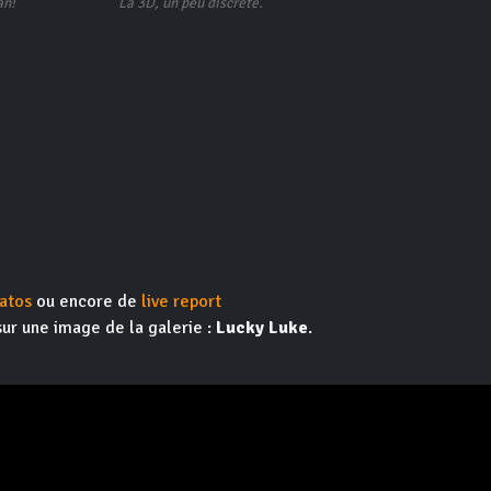
an!
La 3D, un peu discrète.
atos
ou encore de
live report
sur une image de la galerie :
Lucky Luke
.