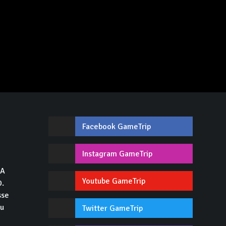
Facebook GameTrip
,
Instagram GameTrip
GA
Youtube GameTrip
0.
sse
du
Twitter GameTrip