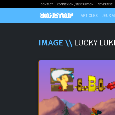
CONTACT
CONNEXION / INSCRIPTION
ADVERTISE
ARTICLES
JEUX V
IMAGE \\
LUCKY LUK