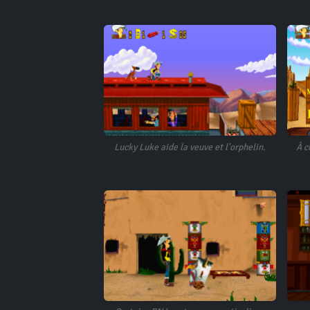
Lucky Luke aide la veuve et l'orphelin.
À c