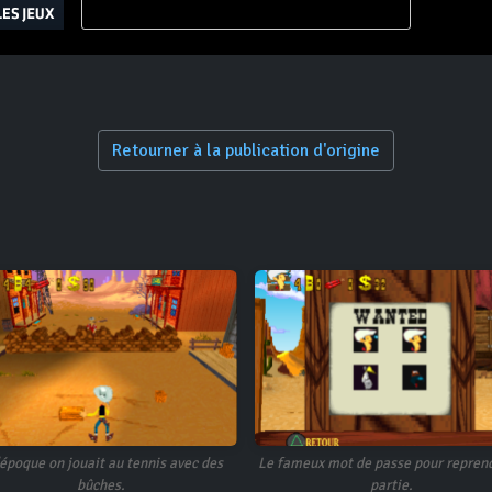
Retourner à la publication d'origine
'époque on jouait au tennis avec des
Le fameux mot de passe pour reprend
bûches.
partie.