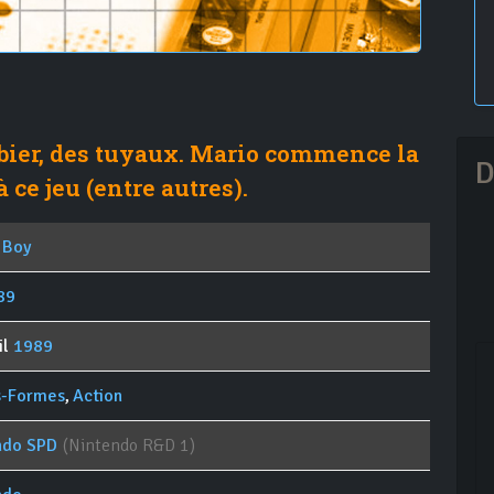
ier, des tuyaux. Mario commence la
D
à ce jeu (entre autres).
 Boy
89
il
1989
s-Formes
,
Action
ndo SPD
(Nintendo R&D 1)