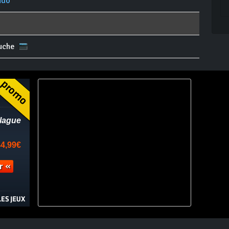
ndo
uche