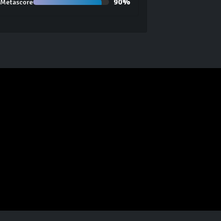
90%
Metascore