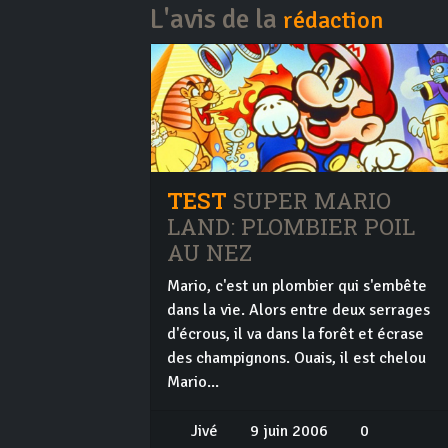
L'avis de la
rédaction
TEST
SUPER MARIO
LAND: PLOMBIER POIL
AU NEZ
Mario, c'est un plombier qui s'embête
dans la vie. Alors entre deux serrages
d'écrous, il va dans la forêt et écrase
des champignons. Ouais, il est chelou
Mario...
Jivé
9 juin 2006
0