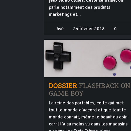
jeux vidéo oldies. Cette semaine, on
parle notamment des produits
marketings et...
Jivé
24 février 2018
0
DOSSIER
FLASHBACK ON
GAME BOY
La reine des portables, celle qui met
tout le monde d’accord et que tout le
monde connaît, même le beauf du coin,
car il l’a au moins vu dans les magasins
ou dans Les Trois Frères, c’est...