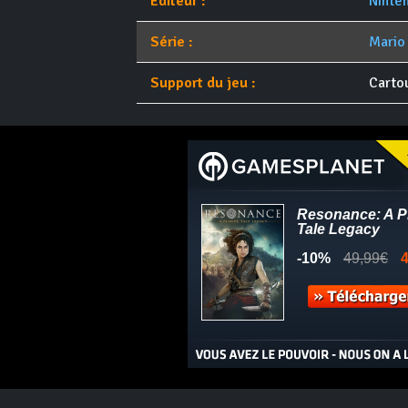
Éditeur :
Ninte
Série :
Mario
Support du jeu :
Carto