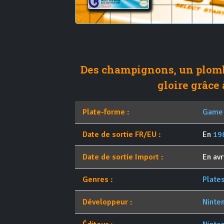
Des champignons, un plomb
gloire grâce 
Plate-forme :
Game
Date de sortie FR/EU :
En
19
Date de sortie Import :
En avr
Genres :
Plate
Développeur :
Ninte