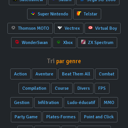
Super Nintendo
Telstar
Thomson MOTO
Vectrex
Virtual Boy
WonderSwan
Xbox
ZX Spectrum
Tri
par genre
Action
Aventure
Beat Them All
Combat
Compilation
Course
Divers
FPS
Gestion
Infiltration
Ludo-éducatif
MMO
Party Game
Plates-Formes
Point and Click