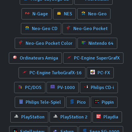
N-Gage
NES
Neo-Geo
Neo-Geo CD
Neo-Geo Pocket
Neo-Geo Pocket Color
Nintendo 64
Ordinateurs Amiga
PC-Engine SuperGrafX
PC-Engine TurboGrafX-16
PC-FX
PC/DOS
PV-1000
Philips CD-i
Philips Tele-Spiel
Pico
Pippin
PlayStation
PlayStation 2
Playdia
Satellaview
Saturn
Sega SG-1000