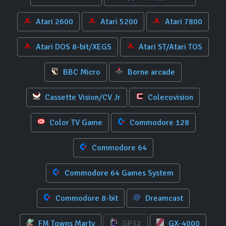
Atari 2600
Atari 5200
Atari 7800
Atari DOS 8-bit/XEGS
Atari ST/Atari TOS
BBC Micro
Borne arcade
Cassette Vision/CV Jr
Colecovision
Color TV Game
Commodore 128
Commodore 64
Commodore 64 Games System
Commodore 8-bit
Dreamcast
FM Towns Marty
GP32
GX-4000