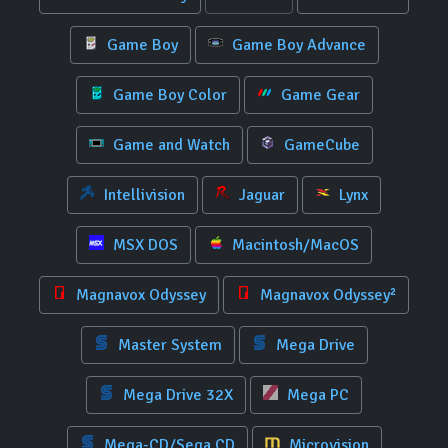
Game Boy
Game Boy Advance
Game Boy Color
Game Gear
Game and Watch
GameCube
Intellivision
Jaguar
Lynx
MSX DOS
Macintosh/MacOS
Magnavox Odyssey
Magnavox Odyssey²
Master System
Mega Drive
Mega Drive 32X
Mega PC
Mega-CD/Sega CD
Microvision