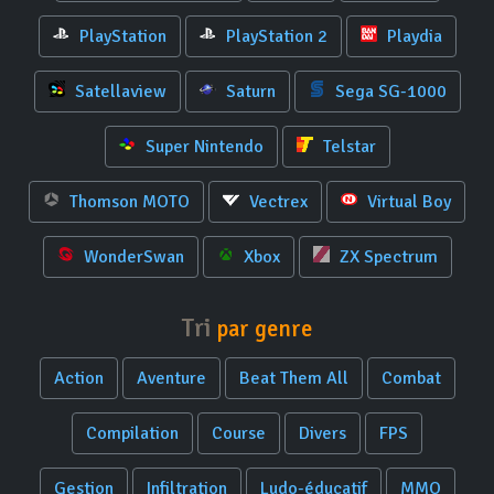
PlayStation
PlayStation 2
Playdia
Satellaview
Saturn
Sega SG-1000
Super Nintendo
Telstar
Thomson MOTO
Vectrex
Virtual Boy
WonderSwan
Xbox
ZX Spectrum
Tri
par genre
Action
Aventure
Beat Them All
Combat
Compilation
Course
Divers
FPS
Gestion
Infiltration
Ludo-éducatif
MMO