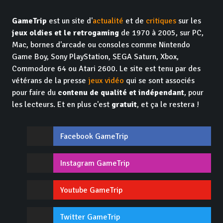
GameTrip
est un site d'
actualité
et de
critiques
sur les
jeux oldies et le retrogaming
de 1970 à 2005, sur PC,
Mac, bornes d'arcade ou consoles comme Nintendo
Game Boy, Sony PlayStation, SEGA Saturn, Xbox,
Commodore 64 ou Atari 2600. Le site est tenu par des
vétérans de la presse
jeux vidéo
qui se sont associés
pour faire du
contenu de qualité et indépendant
, pour
les lecteurs. Et en plus c'est
gratuit
, et ça le restera !
Facebook GameTrip
Instagram GameTrip
Youtube GameTrip
Twitter GameTrip