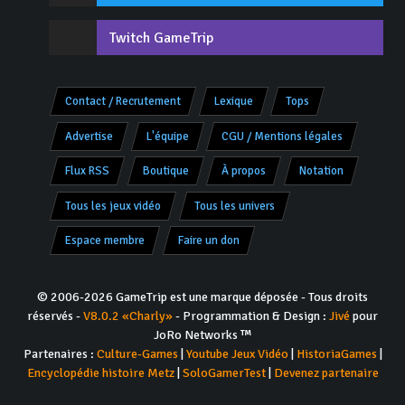
Twitch GameTrip
Contact / Recrutement
Lexique
Tops
Advertise
L'équipe
CGU / Mentions légales
Flux RSS
Boutique
À propos
Notation
Tous les jeux vidéo
Tous les univers
Espace membre
Faire un don
© 2006-2026 GameTrip est une marque déposée - Tous droits
réservés -
V8.0.2 «Charly»
- Programmation & Design :
Jivé
pour
JoRo Networks ™
Partenaires :
Culture-Games
|
Youtube Jeux Vidéo
|
HistoriaGames
|
Encyclopédie histoire Metz
|
SoloGamerTest
|
Devenez partenaire