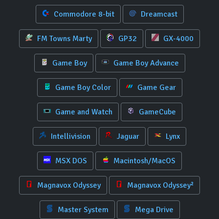
Commodore 8-bit
Dreamcast
FM Towns Marty
GP32
GX-4000
Game Boy
Game Boy Advance
Game Boy Color
Game Gear
Game and Watch
GameCube
Intellivision
Jaguar
Lynx
MSX DOS
Macintosh/MacOS
Magnavox Odyssey
Magnavox Odyssey²
Master System
Mega Drive