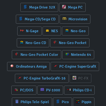
Mega Drive 32X
Mega PC
Mega-CD/Sega CD
Microvision
N-Gage
NES
Neo-Geo
Neo-Geo CD
Neo-Geo Pocket
Neo-Geo Pocket Color
Nintendo 64
Ordinateurs Amiga
PC-Engine SuperGrafX
PC-Engine TurboGrafX-16
PC-FX
PC/DOS
PV-1000
Philips CD-i
Philips Tele-Spiel
Pico
Pippin