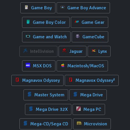
Game Boy
Game Boy Advance
Game Boy Color
Game Gear
Game and Watch
GameCube
Intellivision
Jaguar
Lynx
MSX DOS
Macintosh/MacOS
Magnavox Odyssey
Magnavox Odyssey²
Master System
Mega Drive
Mega Drive 32X
Mega PC
Mega-CD/Sega CD
Microvision