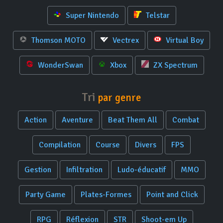
Super Nintendo
Telstar
Thomson MOTO
Vectrex
Virtual Boy
WonderSwan
Xbox
ZX Spectrum
Tri
par genre
Action
Aventure
Beat Them All
Combat
Compilation
Course
Divers
FPS
Gestion
Infiltration
Ludo-éducatif
MMO
Party Game
Plates-Formes
Point and Click
RPG
Réflexion
STR
Shoot-em Up