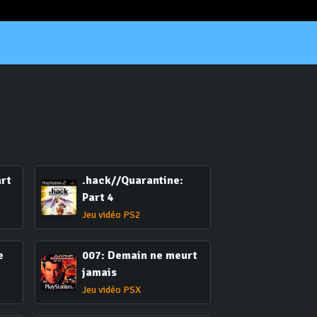
art
.hack//Quarantine:
Part 4
Jeu vidéo PS2
e
007: Demain ne meurt
jamais
Jeu vidéo PSX