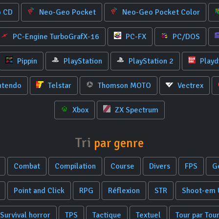
 CD
Neo-Geo Pocket
Neo-Geo Pocket Color
PC-Engine TurboGrafX-16
PC-FX
PC/DOS
Pippin
PlayStation
PlayStation 2
Playd
ntendo
Telstar
Thomson MOTO
Vectrex
Xbox
ZX Spectrum
Tri
par genre
Combat
Compilation
Course
Divers
FPS
G
Point and Click
RPG
Réflexion
STR
Shoot-em 
Survival horror
TPS
Tactique
Textuel
Tour par Tou