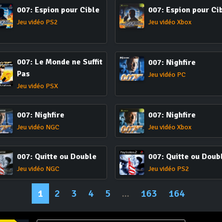
007: Espion pour Cible
007: Espion pour Ci
Jeu vidéo PS2
Jeu vidéo Xbox
007: Le Monde ne Suffit
007: Nighfire
Pas
Jeu vidéo PC
Jeu vidéo PSX
007: Nighfire
007: Nighfire
Jeu vidéo NGC
Jeu vidéo Xbox
007: Quitte ou Double
007: Quitte ou Doub
Jeu vidéo NGC
Jeu vidéo PS2
1
2
3
4
5
...
163
164