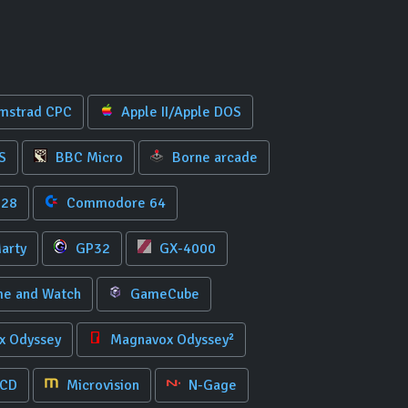
mstrad CPC
Apple II/Apple DOS
S
BBC Micro
Borne arcade
128
Commodore 64
arty
GP32
GX-4000
e and Watch
GameCube
 Odyssey
Magnavox Odyssey²
 CD
Microvision
N-Gage