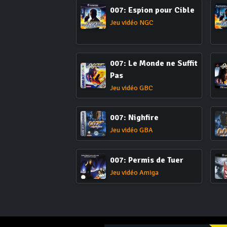
007: Espion pour Cible
Jeu vidéo NGC
007: Le Monde ne Suffit
Pas
Jeu vidéo GBC
007: Nighfire
Jeu vidéo GBA
007: Permis de Tuer
Jeu vidéo Amiga