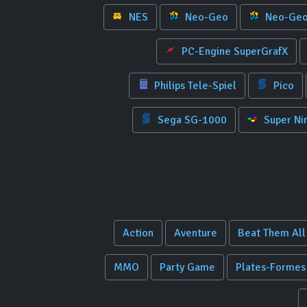
NES
Neo-Geo
Neo-Geo
PC-Engine SuperGrafX
Philips Tele-Spiel
Pico
Sega SG-1000
Super Ni
Action
Aventure
Beat Them All
MMO
Party Game
Plates-Formes