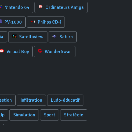
Nintendo 64
Ordinateurs Amiga
PV-1000
Philips CD-i
ia
Satellaview
Saturn
Virtual Boy
WonderSwan
estion
Infiltration
Ludo-éducatif
Up
Simulation
Sport
Stratégie
r