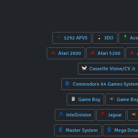
1292 APVS
3DO
Aco
Atari 2600
Atari 5200
Cassette Vision/CV Jr
Commodore 64 Games Syste
Game Boy
Game Boy
Intellivision
Jaguar
Master System
Mega Driv