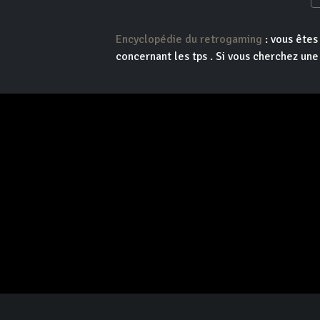
Encyclopédie du retrogaming
: vous êtes
concernant les tps . Si vous cherchez une 