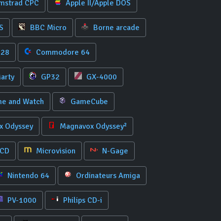
mstrad CPC
Apple II/Apple DOS
S
BBC Micro
Borne arcade
128
Commodore 64
arty
GP32
GX-4000
e and Watch
GameCube
 Odyssey
Magnavox Odyssey²
 CD
Microvision
N-Gage
Nintendo 64
Ordinateurs Amiga
PV-1000
Philips CD-i