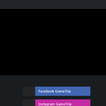
Facebook GameTrip
,
Instagram GameTrip