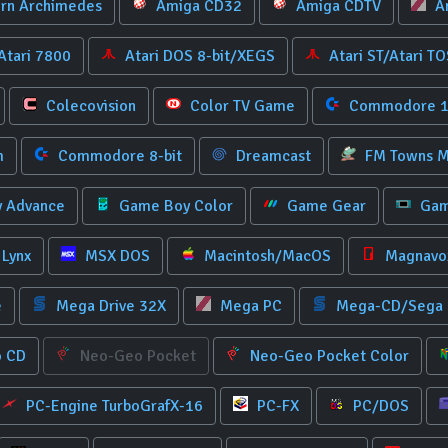
rn Archimedes
Amiga CD32
Amiga CDTV
A
Atari 7800
Atari DOS 8-bit/XEGS
Atari ST/Atari TO
Colecovision
Color TV Game
Commodore 
m
Commodore 8-bit
Dreamcast
FM Towns M
 Advance
Game Boy Color
Game Gear
Gam
Lynx
MSX DOS
Macintosh/MacOS
Magnavox
e
Mega Drive 32X
Mega PC
Mega-CD/Sega
 CD
Neo-Geo Pocket
Neo-Geo Pocket Color
PC-Engine TurboGrafX-16
PC-FX
PC/DOS