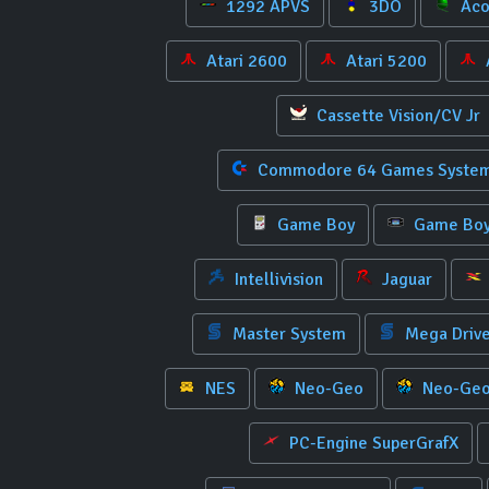
1292 APVS
3DO
Aco
Atari 2600
Atari 5200
Cassette Vision/CV Jr
Commodore 64 Games Syste
Game Boy
Game Boy
Intellivision
Jaguar
Master System
Mega Driv
NES
Neo-Geo
Neo-Geo
PC-Engine SuperGrafX