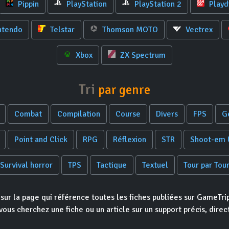
Pippin
PlayStation
PlayStation 2
Playd
ntendo
Telstar
Thomson MOTO
Vectrex
Xbox
ZX Spectrum
Tri
par genre
Combat
Compilation
Course
Divers
FPS
G
Point and Click
RPG
Réflexion
STR
Shoot-em 
Survival horror
TPS
Tactique
Textuel
Tour par Tou
 sur la page qui référence toutes les fiches publiées sur GameTrip
ous cherchez une fiche ou un article sur un support précis, direc