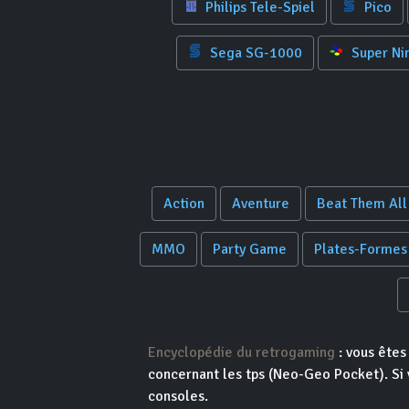
Philips Tele-Spiel
Pico
Sega SG-1000
Super Ni
Action
Aventure
Beat Them All
MMO
Party Game
Plates-Formes
Encyclopédie du retrogaming
: vous êtes
concernant les tps (Neo-Geo Pocket). Si v
consoles.