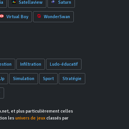
ia
Satellaview
Saturn
Virtual Boy
WonderSwan
estion
Infiltration
Ludo-éducatif
Up
Simulation
Sport
Stratégie
r
.net, et plus particulièrement celles
tion les
univers de jeux
classés par