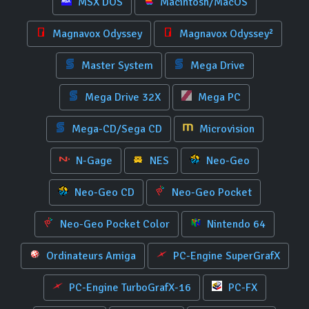
MSX DOS
Macintosh/MacOS
Magnavox Odyssey
Magnavox Odyssey²
Master System
Mega Drive
Mega Drive 32X
Mega PC
Mega-CD/Sega CD
Microvision
N-Gage
NES
Neo-Geo
Neo-Geo CD
Neo-Geo Pocket
Neo-Geo Pocket Color
Nintendo 64
Ordinateurs Amiga
PC-Engine SuperGrafX
PC-Engine TurboGrafX-16
PC-FX