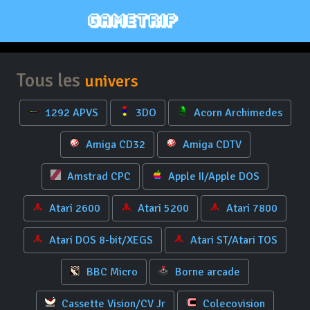
Tous les
univers
1292 APVS
3DO
Acorn Archimedes
Amiga CD32
Amiga CDTV
Amstrad CPC
Apple II/Apple DOS
Atari 2600
Atari 5200
Atari 7800
Atari DOS 8-bit/XEGS
Atari ST/Atari TOS
BBC Micro
Borne arcade
Cassette Vision/CV Jr
Colecovision