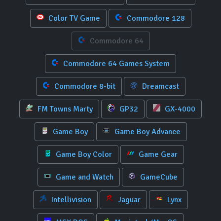
Color TV Game
Commodore 128
Commodore 64
Commodore 64 Games System
Commodore 8-bit
Dreamcast
FM Towns Marty
GP32
GX-4000
Game Boy
Game Boy Advance
Game Boy Color
Game Gear
Game and Watch
GameCube
Intellivision
Jaguar
Lynx