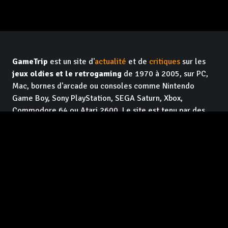
GameTrip
est un site d'
actualité
et de
critiques
sur les
jeux oldies et le retrogaming
de 1970 à 2005, sur PC,
Mac, bornes d'arcade ou consoles comme Nintendo
Game Boy, Sony PlayStation, SEGA Saturn, Xbox,
Commodore 64 ou Atari 2600. Le site est tenu par des
vétérans de la presse
jeux vidéo
qui se sont associés
pour faire du
contenu de qualité et indépendant
, pour
les lecteurs. Et en plus c'est
gratuit
, et ça le restera !
Facebook GameTrip
Instagram GameTrip