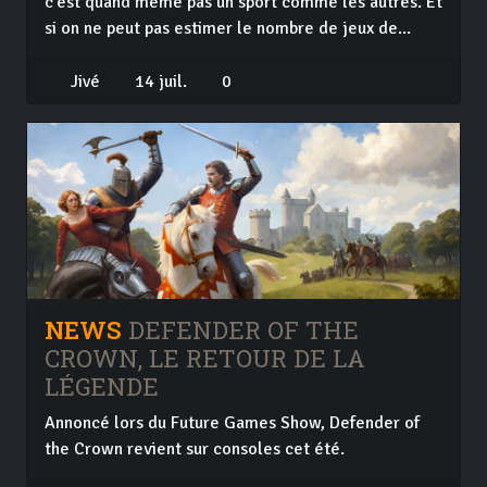
c'est quand même pas un sport comme les autres. Et
si on ne peut pas estimer le nombre de jeux de...
Jivé
14 juil.
0
NEWS
DEFENDER OF THE
CROWN, LE RETOUR DE LA
LÉGENDE
Annoncé lors du Future Games Show, Defender of
the Crown revient sur consoles cet été.