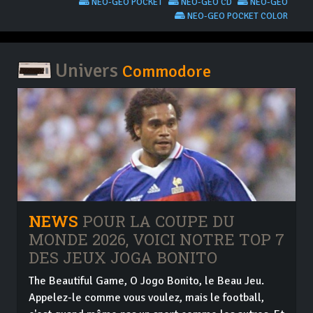
NEO-GEO POCKET
NEO-GEO CD
NEO-GEO
NEO-GEO POCKET COLOR
Univers
Commodore
NEWS
POUR LA COUPE DU
MONDE 2026, VOICI NOTRE TOP 7
DES JEUX JOGA BONITO
The Beautiful Game, O Jogo Bonito, le Beau Jeu.
Appelez-le comme vous voulez, mais le football,