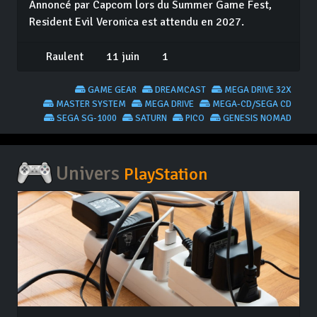
Annoncé par Capcom lors du Summer Game Fest,
Resident Evil Veronica est attendu en 2027.
Raulent
11 juin
1
GAME GEAR
DREAMCAST
MEGA DRIVE 32X
MASTER SYSTEM
MEGA DRIVE
MEGA-CD/SEGA CD
SEGA SG-1000
SATURN
PICO
GENESIS NOMAD
Univers
PlayStation