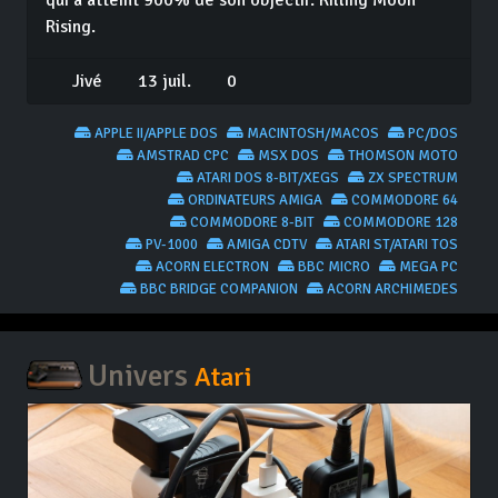
qui a atteint 900% de son objectif: Killing Moon
Rising.
Jivé
13 juil.
0
APPLE II/APPLE DOS
MACINTOSH/MACOS
PC/DOS
AMSTRAD CPC
MSX DOS
THOMSON MOTO
ATARI DOS 8-BIT/XEGS
ZX SPECTRUM
ORDINATEURS AMIGA
COMMODORE 64
COMMODORE 8-BIT
COMMODORE 128
PV-1000
AMIGA CDTV
ATARI ST/ATARI TOS
ACORN ELECTRON
BBC MICRO
MEGA PC
BBC BRIDGE COMPANION
ACORN ARCHIMEDES
Univers
Atari