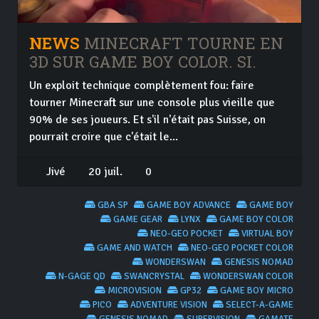
NEWS
MINECRAFT TOURNE EN
3D SUR GAME BOY COLOR. SI.
Un exploit technique complètement fou: faire
tourner Minecraft sur une console plus vieille que
90% de ses joueurs. Et s'il n'était pas Suisse, on
pourrait croire que c'était le...
Jivé
20 juil.
0
GBA SP
GAME BOY ADVANCE
GAME BOY
GAME GEAR
LYNX
GAME BOY COLOR
NEO-GEO POCKET
VIRTUAL BOY
GAME AND WATCH
NEO-GEO POCKET COLOR
WONDERSWAN
GENESIS NOMAD
N-GAGE QD
SWANCRYSTAL
WONDERSWAN COLOR
MICROVISION
GP32
GAME BOY MICRO
PICO
ADVENTURE VISION
SELECT-A-GAME