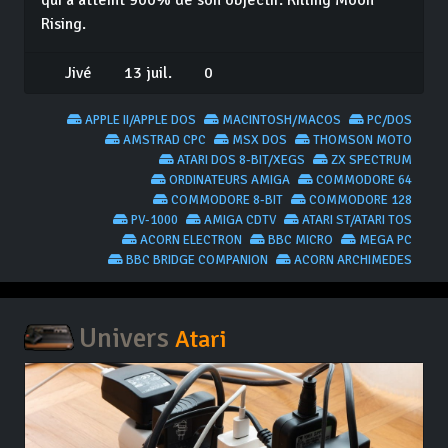
qui a atteint 900% de son objectif: Killing Moon
Rising.
Jivé
13 juil.
0
APPLE II/APPLE DOS
MACINTOSH/MACOS
PC/DOS
AMSTRAD CPC
MSX DOS
THOMSON MOTO
ATARI DOS 8-BIT/XEGS
ZX SPECTRUM
ORDINATEURS AMIGA
COMMODORE 64
COMMODORE 8-BIT
COMMODORE 128
PV-1000
AMIGA CDTV
ATARI ST/ATARI TOS
ACORN ELECTRON
BBC MICRO
MEGA PC
BBC BRIDGE COMPANION
ACORN ARCHIMEDES
Univers
Atari