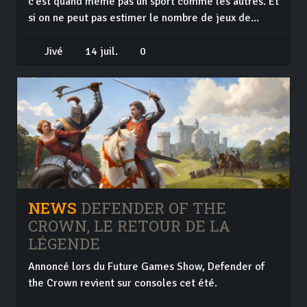
c'est quand même pas un sport comme les autres. Et
si on ne peut pas estimer le nombre de jeux de...
Jivé
14 juil.
0
NEWS
DEFENDER OF THE
CROWN, LE RETOUR DE LA
LÉGENDE
Annoncé lors du Future Games Show, Defender of
the Crown revient sur consoles cet été.