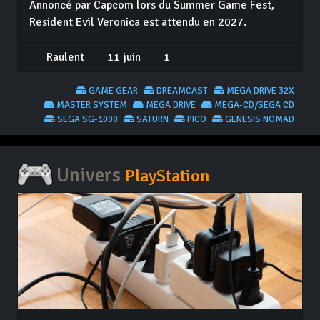
Annoncé par Capcom lors du Summer Game Fest,
Resident Evil Veronica est attendu en 2027.
Raulent
11 juin
1
GAME GEAR
DREAMCAST
MEGA DRIVE 32X
MASTER SYSTEM
MEGA DRIVE
MEGA-CD/SEGA CD
SEGA SG-1000
SATURN
PICO
GENESIS NOMAD
Univers
PlayStation