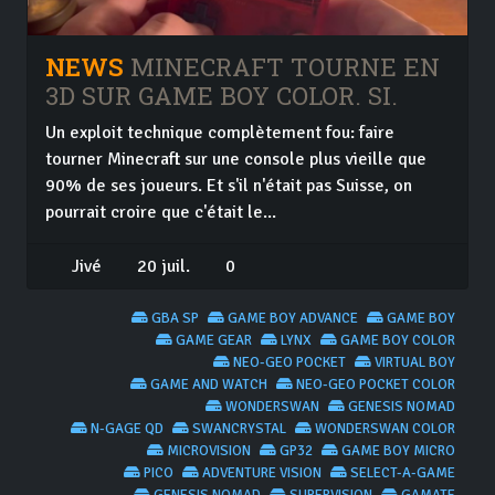
NEWS
MINECRAFT TOURNE EN
3D SUR GAME BOY COLOR. SI.
Un exploit technique complètement fou: faire
tourner Minecraft sur une console plus vieille que
90% de ses joueurs. Et s'il n'était pas Suisse, on
pourrait croire que c'était le...
Jivé
20 juil.
0
GBA SP
GAME BOY ADVANCE
GAME BOY
GAME GEAR
LYNX
GAME BOY COLOR
NEO-GEO POCKET
VIRTUAL BOY
GAME AND WATCH
NEO-GEO POCKET COLOR
WONDERSWAN
GENESIS NOMAD
N-GAGE QD
SWANCRYSTAL
WONDERSWAN COLOR
MICROVISION
GP32
GAME BOY MICRO
PICO
ADVENTURE VISION
SELECT-A-GAME