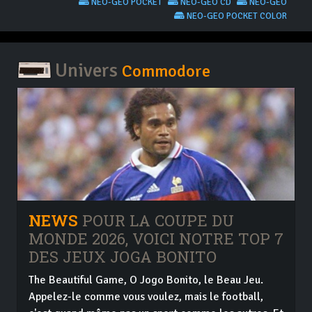
NEO-GEO POCKET
NEO-GEO CD
NEO-GEO
NEO-GEO POCKET COLOR
Univers
Commodore
NEWS
POUR LA COUPE DU
MONDE 2026, VOICI NOTRE TOP 7
DES JEUX JOGA BONITO
The Beautiful Game, O Jogo Bonito, le Beau Jeu.
Appelez-le comme vous voulez, mais le football,