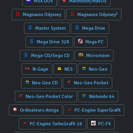
MSX DOS
Macintosh/MacOS
Magnavox Odyssey
Magnavox Odyssey²
Master System
Mega Drive
Mega Drive 32X
Mega PC
Mega-CD/Sega CD
Microvision
N-Gage
NES
Neo-Geo
Neo-Geo CD
Neo-Geo Pocket
Neo-Geo Pocket Color
Nintendo 64
Ordinateurs Amiga
PC-Engine SuperGrafX
PC-Engine TurboGrafX-16
PC-FX