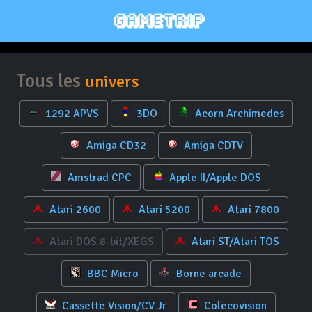
Tous les
univers
1292 APVS
3DO
Acorn Archimedes
Amiga CD32
Amiga CDTV
Amstrad CPC
Apple II/Apple DOS
Atari 2600
Atari 5200
Atari 7800
Atari DOS 8-bit/XEGS
Atari ST/Atari TOS
BBC Micro
Borne arcade
Cassette Vision/CV Jr
Colecovision