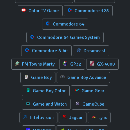
Color TV Game
Commodore 128
Commodore 64
Commodore 64 Games System
Commodore 8-bit
Dreamcast
FM Towns Marty
GP32
GX-4000
Game Boy
Game Boy Advance
Game Boy Color
Game Gear
Game and Watch
GameCube
Intellivision
Jaguar
Lynx