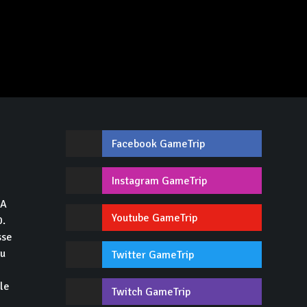
Facebook GameTrip
,
Instagram GameTrip
GA
Youtube GameTrip
0.
sse
du
Twitter GameTrip
 le
Twitch GameTrip