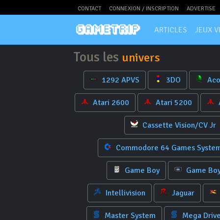
CONTACT
CONNEXION / INSCRIPTION
ADVERTISE
ARTICLES
JEUX V
Tous les
univers
1292 APVS
3DO
Aco
Atari 2600
Atari 5200
Cassette Vision/CV Jr
Commodore 64 Games Syste
Game Boy
Game Boy
Intellivision
Jaguar
Master System
Mega Driv