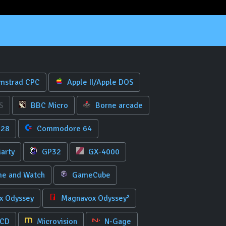
mstrad CPC
Apple II/Apple DOS
S
BBC Micro
Borne arcade
128
Commodore 64
arty
GP32
GX-4000
e and Watch
GameCube
 Odyssey
Magnavox Odyssey²
 CD
Microvision
N-Gage