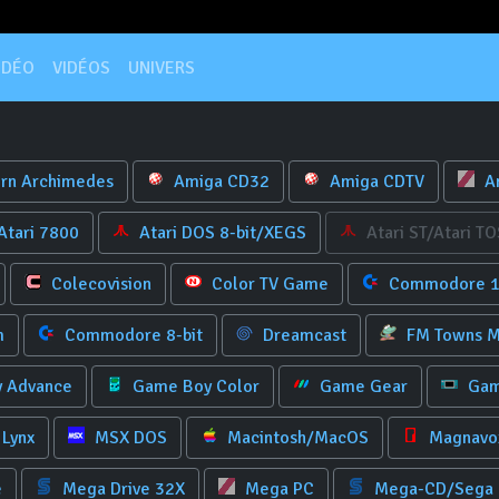
IDÉO
VIDÉOS
UNIVERS
rn Archimedes
Amiga CD32
Amiga CDTV
A
Atari 7800
Atari DOS 8-bit/XEGS
Atari ST/Atari TO
Colecovision
Color TV Game
Commodore 
m
Commodore 8-bit
Dreamcast
FM Towns M
 Advance
Game Boy Color
Game Gear
Gam
Lynx
MSX DOS
Macintosh/MacOS
Magnavox
e
Mega Drive 32X
Mega PC
Mega-CD/Sega