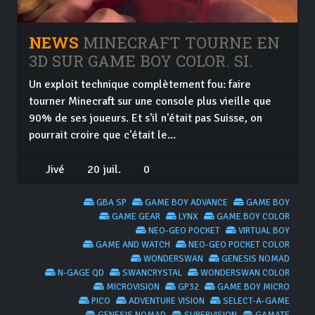
NEWS
MINECRAFT TOURNE EN
3D SUR GAME BOY COLOR. SI.
Un exploit technique complètement fou: faire
tourner Minecraft sur une console plus vieille que
90% de ses joueurs. Et s'il n'était pas Suisse, on
pourrait croire que c'était le...
Jivé
20 juil.
0
GBA SP
GAME BOY ADVANCE
GAME BOY
GAME GEAR
LYNX
GAME BOY COLOR
NEO-GEO POCKET
VIRTUAL BOY
GAME AND WATCH
NEO-GEO POCKET COLOR
WONDERSWAN
GENESIS NOMAD
N-GAGE QD
SWANCRYSTAL
WONDERSWAN COLOR
MICROVISION
GP32
GAME BOY MICRO
PICO
ADVENTURE VISION
SELECT-A-GAME