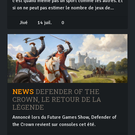
c'est quand même pas un sport comme les autres. Et
si on ne peut pas estimer le nombre de jeux de...
Jivé
14 juil.
0
NEWS
DEFENDER OF THE
CROWN, LE RETOUR DE LA
LÉGENDE
Annoncé lors du Future Games Show, Defender of
the Crown revient sur consoles cet été.