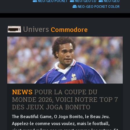
NEO-GEO POCKET
NEO-GEO CD
NEO-GEO
NEO-GEO POCKET COLOR
Univers
Commodore
NEWS
POUR LA COUPE DU
MONDE 2026, VOICI NOTRE TOP 7
DES JEUX JOGA BONITO
The Beautiful Game, O Jogo Bonito, le Beau Jeu.
Appelez-le comme vous voulez, mais le football,