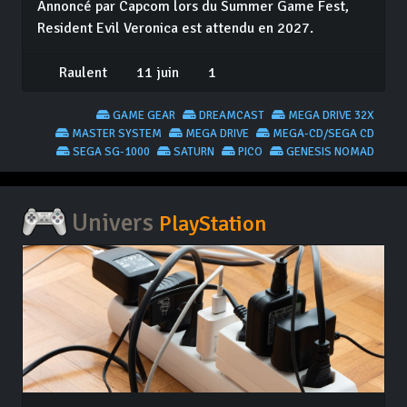
Annoncé par Capcom lors du Summer Game Fest,
Resident Evil Veronica est attendu en 2027.
Raulent
11 juin
1
GAME GEAR
DREAMCAST
MEGA DRIVE 32X
MASTER SYSTEM
MEGA DRIVE
MEGA-CD/SEGA CD
SEGA SG-1000
SATURN
PICO
GENESIS NOMAD
Univers
PlayStation