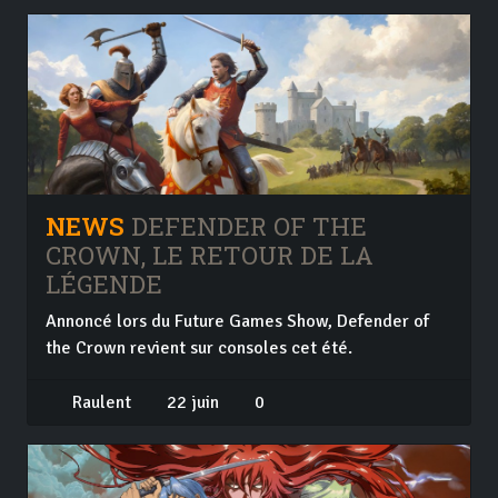
NEWS
DEFENDER OF THE
CROWN, LE RETOUR DE LA
LÉGENDE
Annoncé lors du Future Games Show, Defender of
the Crown revient sur consoles cet été.
Raulent
22 juin
0