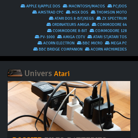
APPLE II/APPLE DOS
MACINTOSH/MACOS
PC/DOS
AMSTRAD CPC
MSX DOS
THOMSON MOTO
ATARI DOS 8-BIT/XEGS
ZX SPECTRUM
ORDINATEURS AMIGA
COMMODORE 64
COMMODORE 8-BIT
COMMODORE 128
PV-1000
AMIGA CDTV
ATARI ST/ATARI TOS
ACORN ELECTRON
BBC MICRO
MEGA PC
BBC BRIDGE COMPANION
ACORN ARCHIMEDES
Univers
Atari