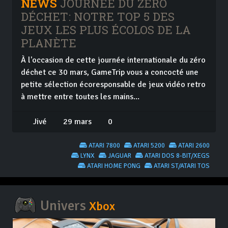
NEWS
JOURNÉE DU ZÉRO
DÉCHET: NOTRE TOP 5 DES
JEUX LES PLUS ÉCOLOS DE LA
PLANÈTE
À l'occasion de cette journée internationale du zéro
déchet ce 30 mars, GameTrip vous a concocté une
petite sélection écoresponsable de jeux vidéo retro
à mettre entre toutes les mains...
Jivé
29 mars
0
ATARI 7800
ATARI 5200
ATARI 2600
LYNX
JAGUAR
ATARI DOS 8-BIT/XEGS
ATARI HOME PONG
ATARI ST/ATARI TOS
Univers
Xbox