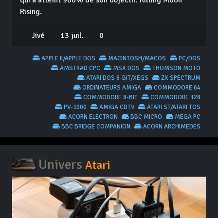
qui a atteint 900% de son objectif: Killing Moon
Rising.
Jivé
13 juil.
0
APPLE II/APPLE DOS
MACINTOSH/MACOS
PC/DOS
AMSTRAD CPC
MSX DOS
THOMSON MOTO
ATARI DOS 8-BIT/XEGS
ZX SPECTRUM
ORDINATEURS AMIGA
COMMODORE 64
COMMODORE 8-BIT
COMMODORE 128
PV-1000
AMIGA CDTV
ATARI ST/ATARI TOS
ACORN ELECTRON
BBC MICRO
MEGA PC
BBC BRIDGE COMPANION
ACORN ARCHIMEDES
Univers
Atari