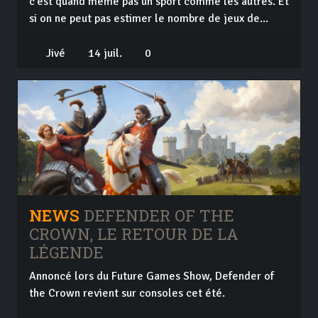
c'est quand même pas un sport comme les autres. Et
si on ne peut pas estimer le nombre de jeux de...
Jivé
14 juil.
0
NEWS
DEFENDER OF THE
CROWN, LE RETOUR DE LA
LÉGENDE
Annoncé lors du Future Games Show, Defender of
the Crown revient sur consoles cet été.