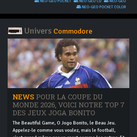
NEO-GEO POCKET
NEO-GEO CD
NEO-GEO
NEO-GEO POCKET COLOR
Univers
Commodore
NEWS
POUR LA COUPE DU
MONDE 2026, VOICI NOTRE TOP 7
DES JEUX JOGA BONITO
The Beautiful Game, O Jogo Bonito, le Beau Jeu.
Appelez-le comme vous voulez, mais le football,