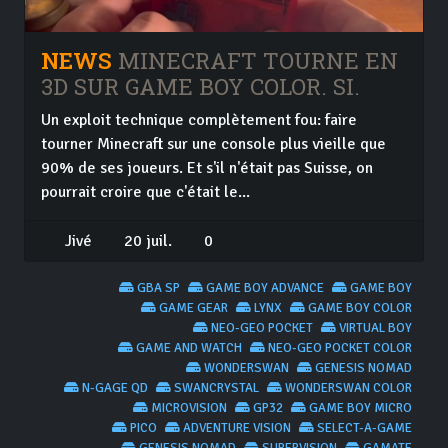
NEWS
MINECRAFT TOURNE EN
3D SUR GAME BOY COLOR. SI.
Un exploit technique complètement fou: faire
tourner Minecraft sur une console plus vieille que
90% de ses joueurs. Et s'il n'était pas Suisse, on
pourrait croire que c'était le...
Jivé
20 juil.
0
GBA SP
GAME BOY ADVANCE
GAME BOY
GAME GEAR
LYNX
GAME BOY COLOR
NEO-GEO POCKET
VIRTUAL BOY
GAME AND WATCH
NEO-GEO POCKET COLOR
WONDERSWAN
GENESIS NOMAD
N-GAGE QD
SWANCRYSTAL
WONDERSWAN COLOR
MICROVISION
GP32
GAME BOY MICRO
PICO
ADVENTURE VISION
SELECT-A-GAME