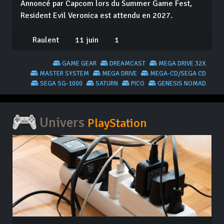
Annoncé par Capcom lors du Summer Game Fest,
Resident Evil Veronica est attendu en 2027.
Raulent
11 juin
1
GAME GEAR
DREAMCAST
MEGA DRIVE 32X
MASTER SYSTEM
MEGA DRIVE
MEGA-CD/SEGA CD
SEGA SG-1000
SATURN
PICO
GENESIS NOMAD
Univers
PlayStation