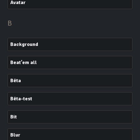
Avatar
B
Background
Beat'em all
Bêta
Bêta-test
Bit
Blur