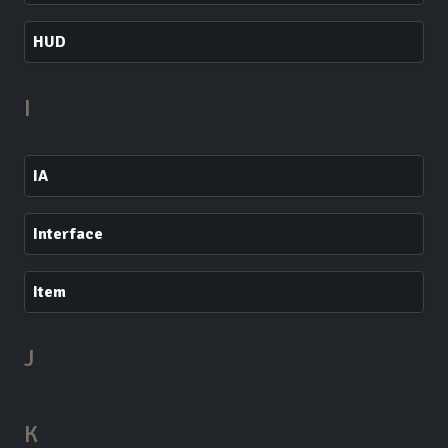
HUD
I
IA
Interface
Item
J
K