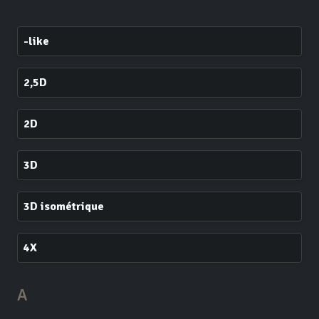
-like
2,5D
2D
3D
3D isométrique
4X
A