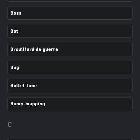
Boss
Bot
Brouillard de guerre
Bug
Bullet Time
Bump-mapping
C