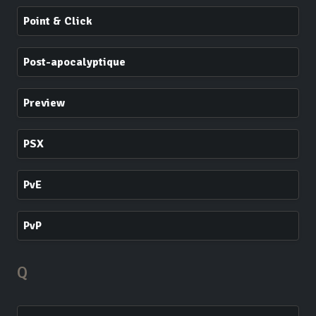
Point & Click
Post-apocalyptique
Preview
PSX
PvE
PvP
Q