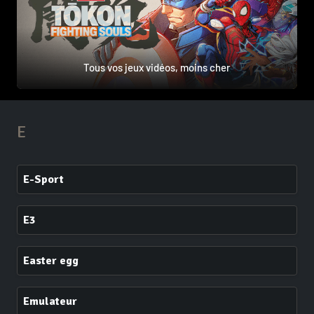
Tous vos jeux vidéos, moins cher
E
E-Sport
E3
Easter egg
Emulateur