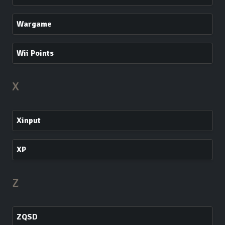
Wargame
Wii Points
X
Xinput
XP
Z
ZQSD