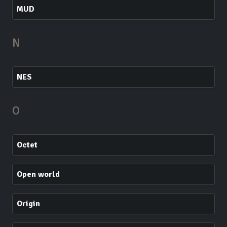
MUD
N
NES
O
Octet
Open world
Origin