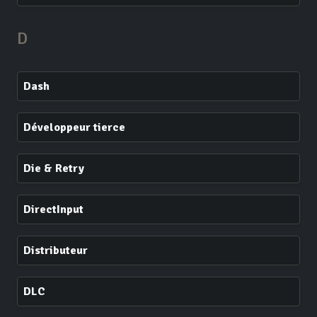
D
Dash
Développeur tierce
Die & Retry
DirectInput
Distributeur
DLC