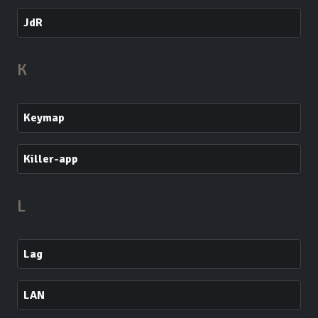
JdR
K
Keymap
Killer-app
L
Lag
LAN