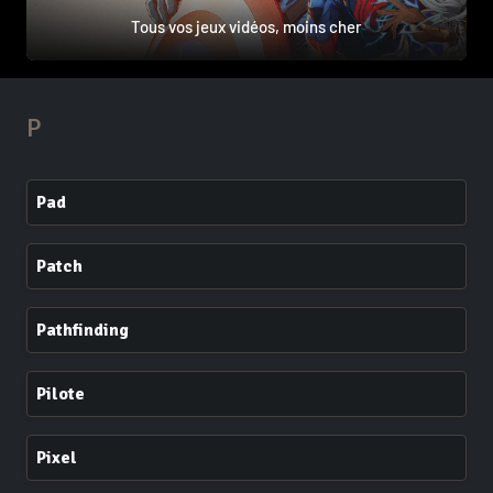
Tous vos jeux vidéos, moins cher
P
Pad
Patch
Pathfinding
Pilote
Pixel