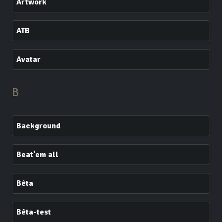
Artwork
ATB
Avatar
B
Background
Beat'em all
Bêta
Bêta-test