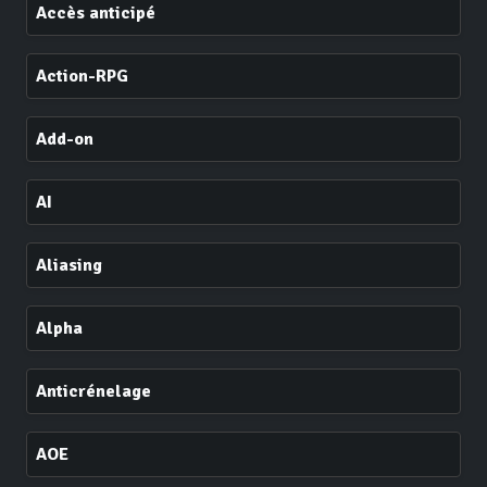
Accès anticipé
Action-RPG
Add-on
AI
Aliasing
Alpha
Anticrénelage
AOE