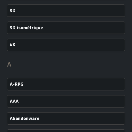
3D
3D isométrique
4X
A
A-RPG
AAA
Abandonware