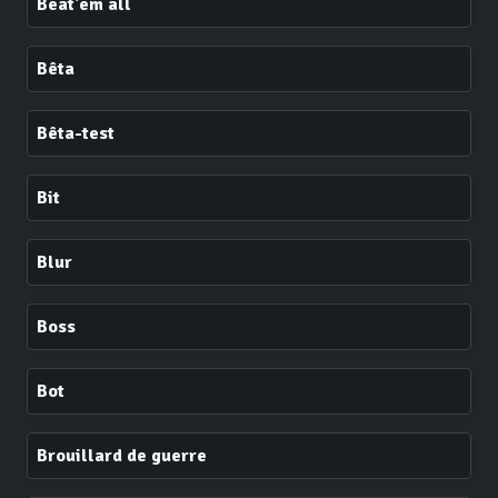
Beat'em all
Bêta
Bêta-test
Bit
Blur
Boss
Bot
Brouillard de guerre