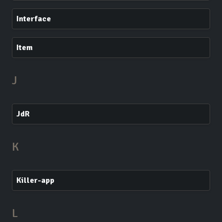
Interface
Item
J
JdR
K
Killer-app
L