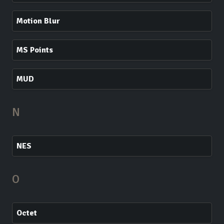
Motion Blur
MS Points
MUD
N
NES
O
Octet