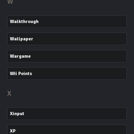
W
Walkthrough
Wallpaper
Wargame
Wii Points
X
Xinput
XP