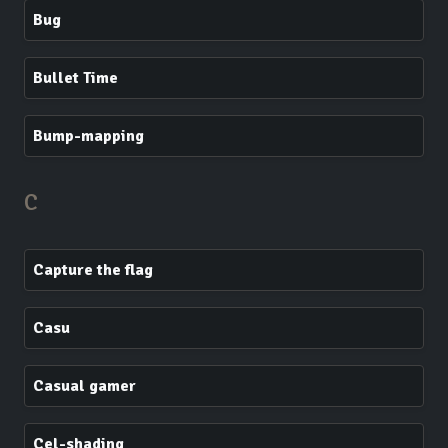
Bug
Bullet Time
Bump-mapping
C
Capture the flag
Casu
Casual gamer
Cel-shading