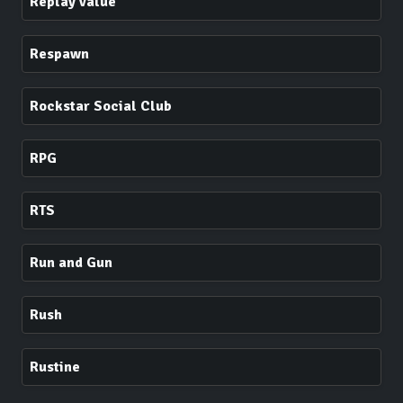
Replay value
Respawn
Rockstar Social Club
RPG
RTS
Run and Gun
Rush
Rustine