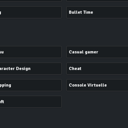
g
Bullet Time
su
Casual gamer
aracter Design
Cheat
pping
Console Virtuelle
ft