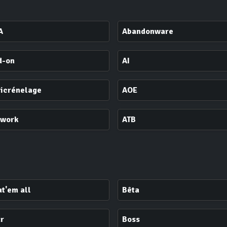
A
Abandonware
d-on
AI
ticrénelage
AOE
twork
ATB
t'em all
Bêta
r
Boss