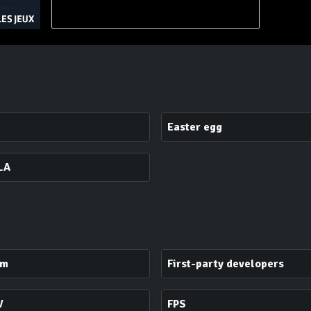
Easter egg
LA
rm
First-party developers
V
FPS