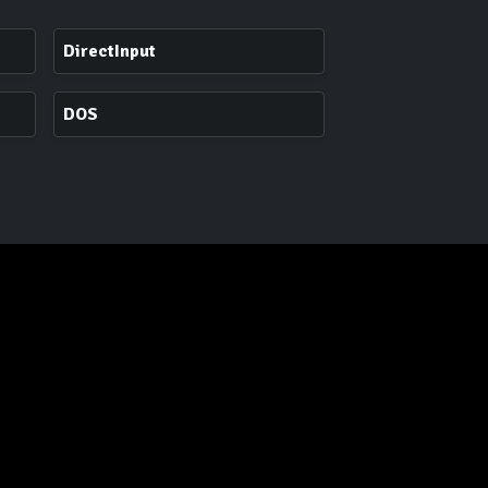
DirectInput
DOS