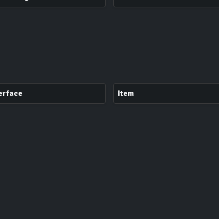
erface
Item