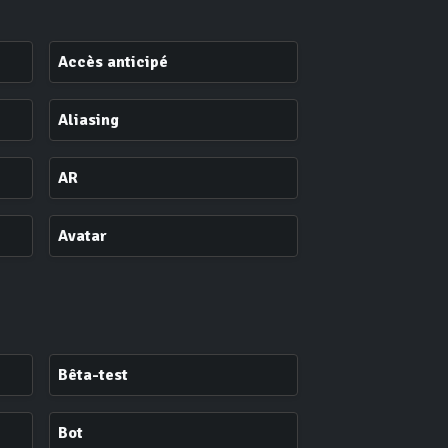
Accès anticipé
Aliasing
AR
Avatar
Bêta-test
Bot