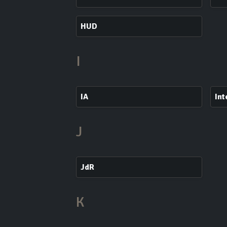
HUD
I
IA
Int
J
JdR
K