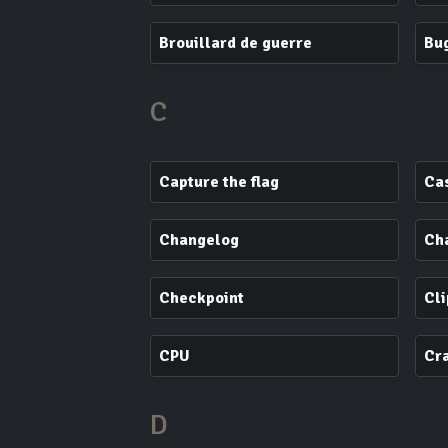
Brouillard de guerre
Bu
C
Capture the flag
Ca
Changelog
Ch
Checkpoint
Cli
CPU
Cra
D