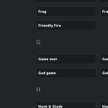
Frag
Fr
Friendly Fire
G
Game over
Ga
God game
Go
H
Hack & Slash
Ha