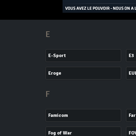
E
E-Sport
E3
Eroge
EU
F
Famicom
Fa
Fog of War
FO