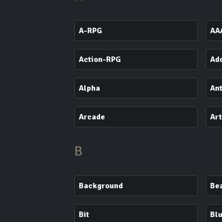
A-RPG
AA
Action-RPG
Ad
Alpha
An
Arcade
Ar
B
Background
Bea
Bit
Blu