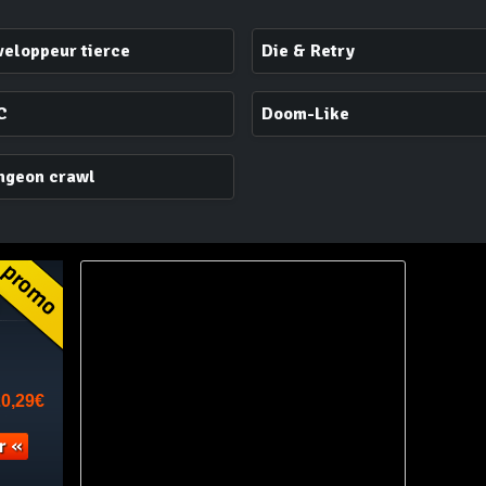
eloppeur tierce
Die & Retry
C
Doom-Like
ngeon crawl