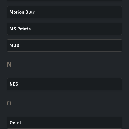
Motion Blur
MS Points
MUD
N
NES
O
Octet