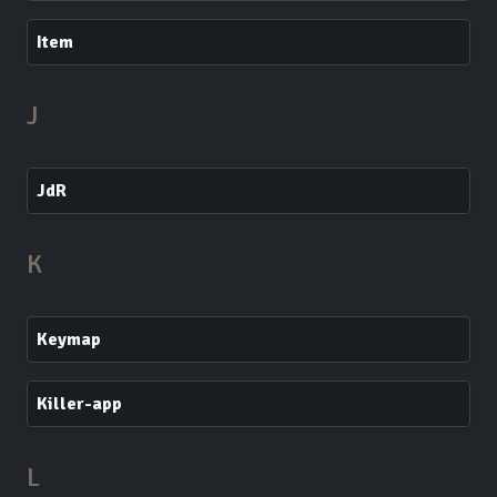
Item
J
JdR
K
Keymap
Killer-app
L