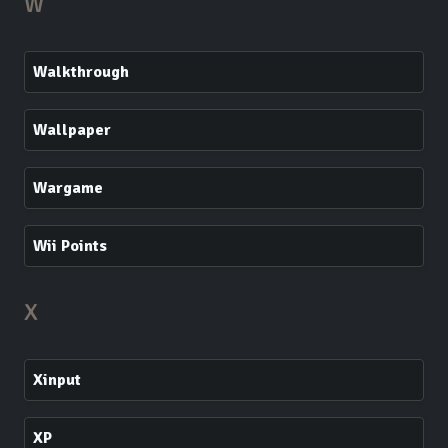
W
Walkthrough
Wallpaper
Wargame
Wii Points
X
Xinput
XP