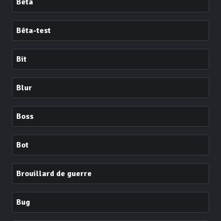
Bêta
Bêta-test
Bit
Blur
Boss
Bot
Brouillard de guerre
Bug