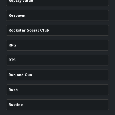
Replay value
Respawn
Rockstar Social Club
RPG
RTS
Run and Gun
Rush
Rustine