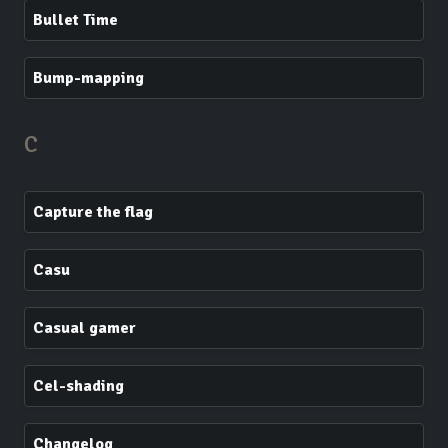
Bullet Time
Bump-mapping
C
Capture the flag
Casu
Casual gamer
Cel-shading
Changelog