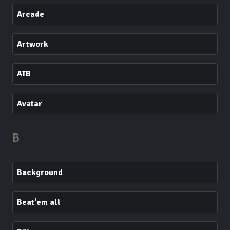
Arcade
Artwork
ATB
Avatar
B
Background
Beat'em all