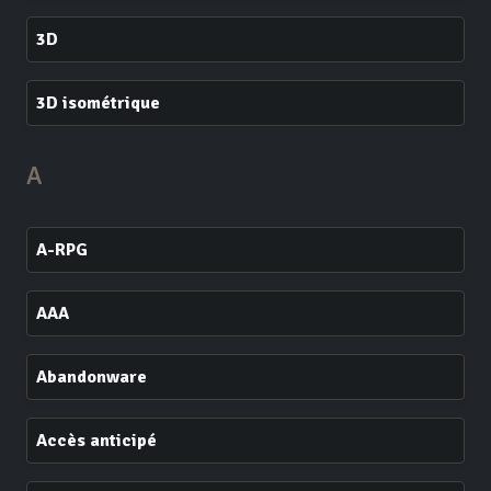
3D
3D isométrique
A
A-RPG
AAA
Abandonware
Accès anticipé