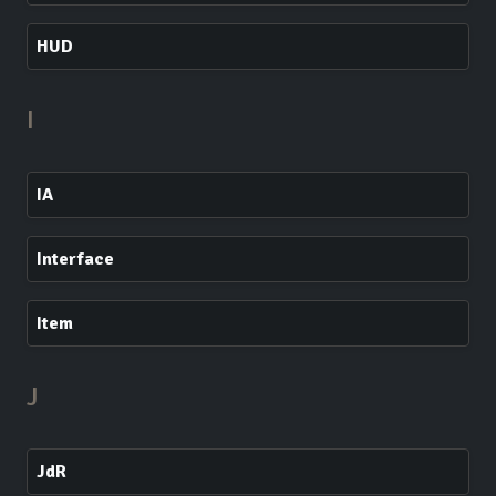
HUD
I
IA
Interface
Item
J
JdR