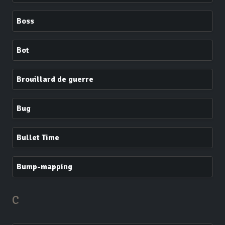
Boss
Bot
Brouillard de guerre
Bug
Bullet Time
Bump-mapping
C