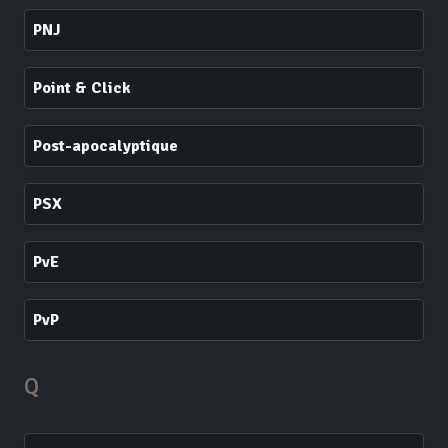
PNJ
Point & Click
Post-apocalyptique
PSX
PvE
PvP
Q