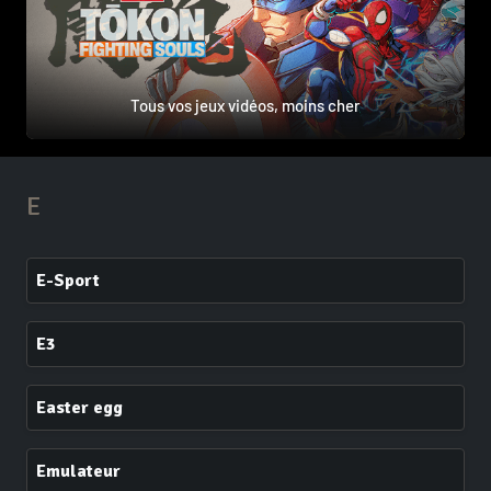
Tous vos jeux vidéos, moins cher
E
E-Sport
E3
Easter egg
Emulateur