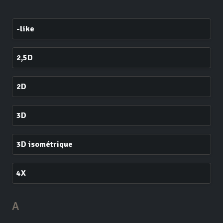
-like
2,5D
2D
3D
3D isométrique
4X
A