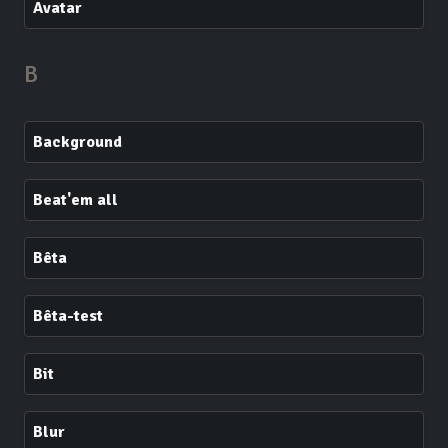
Avatar
B
Background
Beat'em all
Bêta
Bêta-test
Bit
Blur