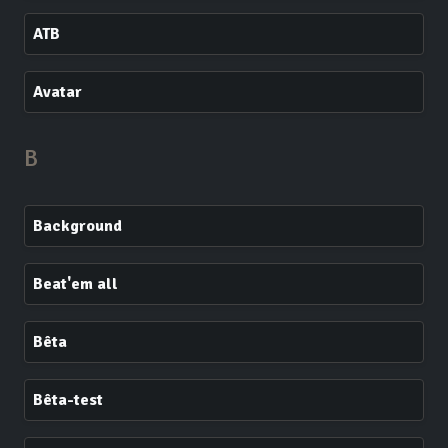
ATB
Avatar
B
Background
Beat'em all
Bêta
Bêta-test