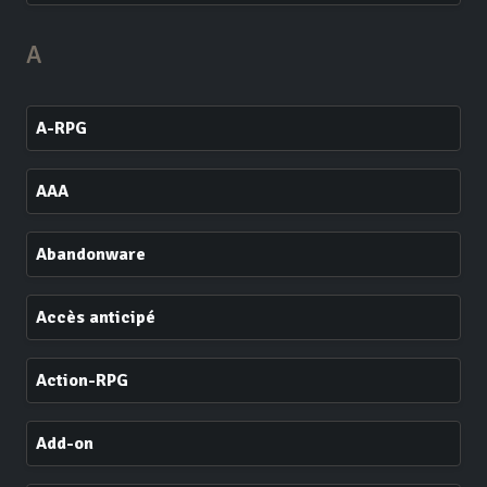
A
A-RPG
AAA
Abandonware
Accès anticipé
Action-RPG
Add-on