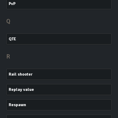
PvP
Q
QTE
R
Rail shooter
Replay value
Respawn