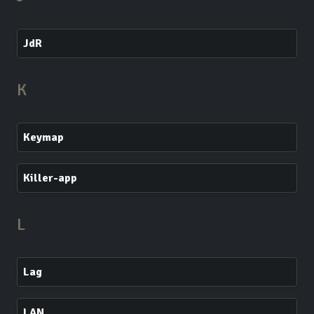
JdR
K
Keymap
Killer-app
L
Lag
LAN