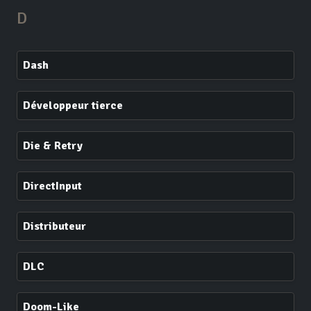
D
Dash
Développeur tierce
Die & Retry
DirectInput
Distributeur
DLC
Doom-Like