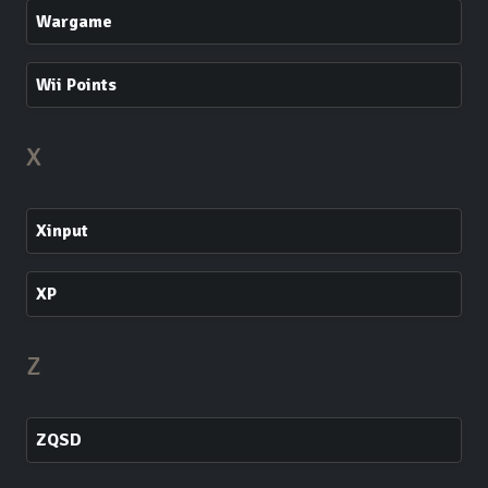
Wargame
Wii Points
X
Xinput
XP
Z
ZQSD