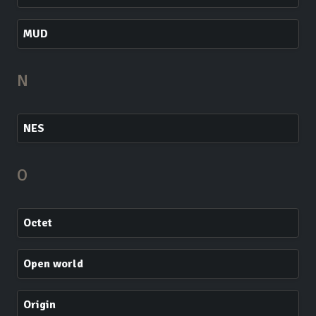
MUD
N
NES
O
Octet
Open world
Origin