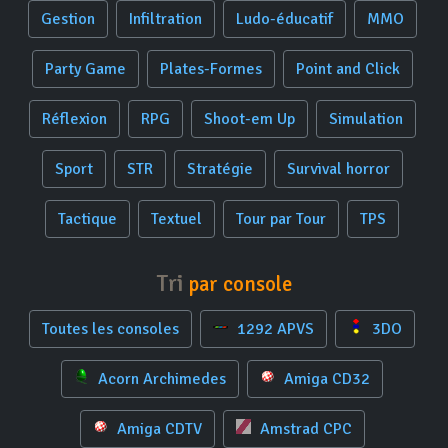
Gestion
Infiltration
Ludo-éducatif
MMO
Party Game
Plates-Formes
Point and Click
Réflexion
RPG
Shoot-em Up
Simulation
Sport
STR
Stratégie
Survival horror
Tactique
Textuel
Tour par Tour
TPS
Tri
par console
Toutes les consoles
1292 APVS
3DO
Acorn Archimedes
Amiga CD32
Amiga CDTV
Amstrad CPC