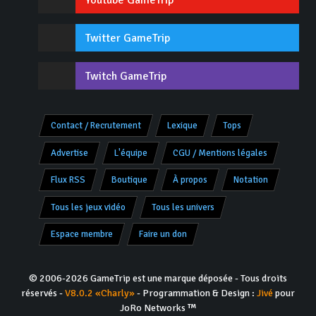
Youtube GameTrip
Twitter GameTrip
Twitch GameTrip
Contact / Recrutement
Lexique
Tops
Advertise
L'équipe
CGU / Mentions légales
Flux RSS
Boutique
À propos
Notation
Tous les jeux vidéo
Tous les univers
Espace membre
Faire un don
© 2006-2026 GameTrip est une marque déposée - Tous droits
réservés -
V8.0.2 «Charly»
- Programmation & Design :
Jivé
pour
JoRo Networks ™