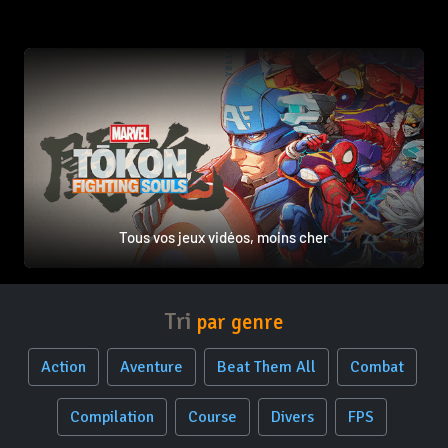
Tous vos jeux vidéos, moins cher
Tri
par genre
Action
Aventure
Beat Them All
Combat
Compilation
Course
Divers
FPS