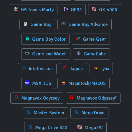
FM Towns Marty
GP32
GX-4000
Game Boy
Game Boy Advance
Game Boy Color
Game Gear
Game and Watch
GameCube
Intellivision
Jaguar
Lynx
MSX DOS
Macintosh/MacOS
Magnavox Odyssey
Magnavox Odyssey²
Master System
Mega Drive
Mega Drive 32X
Mega PC