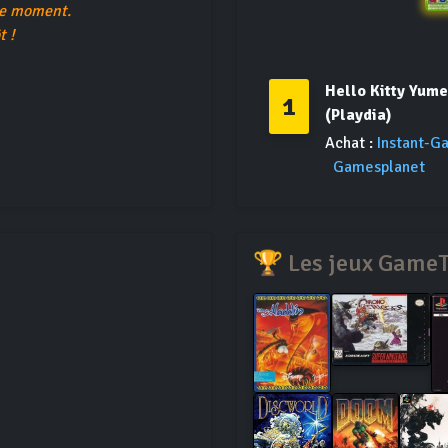
le moment.
t !
Hello Kitty Yum
1
(Playdia)
Achat :
Instant-G
Gamesplanet
🏆 Les jeux Game