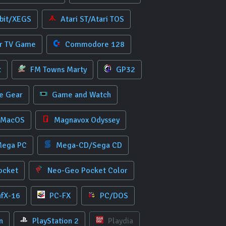
-bit/XEGS
Atari ST/Atari TOS
r TV Game
Commodore 128
t
FM Towns Marty
GP32
 Gear
Game and Watch
/MacOS
Magnavox Odyssey
ega PC
Mega-CD/Sega CD
ocket
Neo-Geo Pocket Color
afX-16
PC-FX
PC/DOS
n
PlayStation 2
Playdia