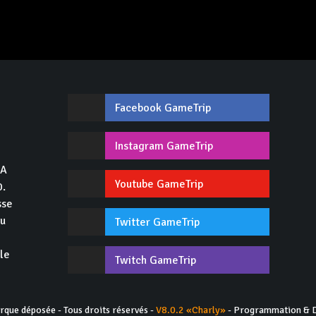
Facebook GameTrip
,
Instagram GameTrip
GA
Youtube GameTrip
0.
sse
du
Twitter GameTrip
 le
Twitch GameTrip
ue déposée - Tous droits réservés -
V8.0.2 «Charly»
- Programmation & D