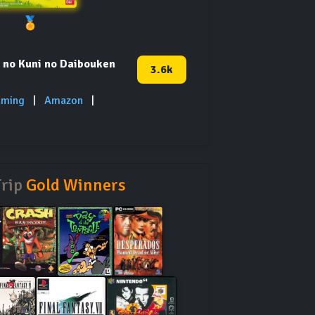
🏅
e no Kuni no Daibouken
3.6k
aming
|
Amazon
|
Trip
Gold Winners