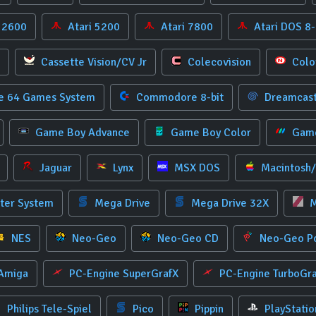
 2600
Atari 5200
Atari 7800
Atari DOS 8
Cassette Vision/CV Jr
Colecovision
Colo
 64 Games System
Commodore 8-bit
Dreamcas
Game Boy Advance
Game Boy Color
Game
Jaguar
Lynx
MSX DOS
Macintosh
ter System
Mega Drive
Mega Drive 32X
M
NES
Neo-Geo
Neo-Geo CD
Neo-Geo P
 Amiga
PC-Engine SuperGrafX
PC-Engine TurboGr
Philips Tele-Spiel
Pico
Pippin
PlayStatio