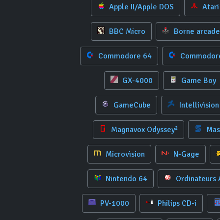
Apple II/Apple DOS
Atari
BBC Micro
Borne arcade
Commodore 64
Commodore
GX-4000
Game Boy
GameCube
Intellivision
Magnavox Odyssey²
Mas
Microvision
N-Gage
Nintendo 64
Ordinateurs
PV-1000
Philips CD-i