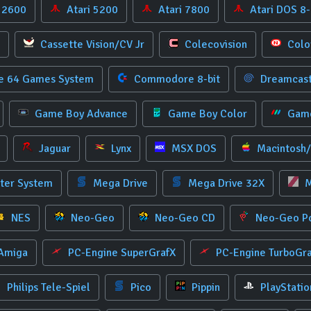
 2600
Atari 5200
Atari 7800
Atari DOS 8
Cassette Vision/CV Jr
Colecovision
Colo
 64 Games System
Commodore 8-bit
Dreamcas
Game Boy Advance
Game Boy Color
Game
Jaguar
Lynx
MSX DOS
Macintosh
ter System
Mega Drive
Mega Drive 32X
M
NES
Neo-Geo
Neo-Geo CD
Neo-Geo P
 Amiga
PC-Engine SuperGrafX
PC-Engine TurboGr
Philips Tele-Spiel
Pico
Pippin
PlayStatio