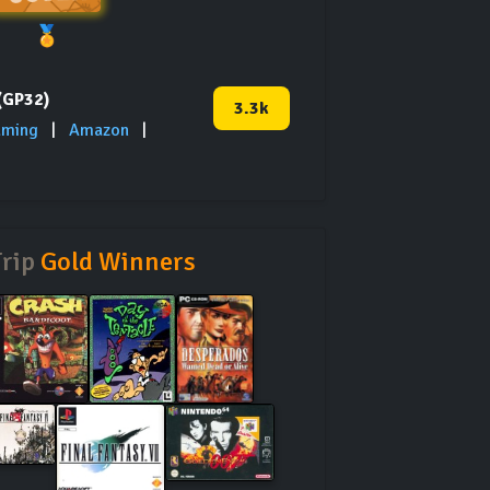
🏅
(GP32)
3.3k
aming
|
Amazon
|
Trip
Gold Winners