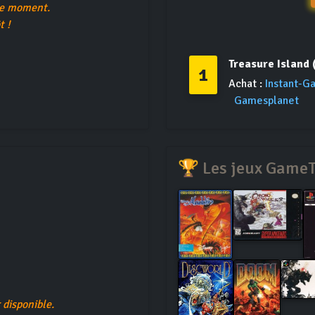
le moment.
t !
Treasure Island 
1
Achat :
Instant-G
Gamesplanet
🏆 Les jeux Game
disponible.