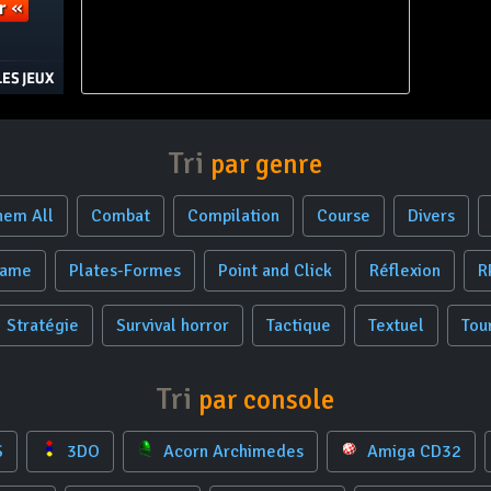
Tri
par genre
hem All
Combat
Compilation
Course
Divers
Game
Plates-Formes
Point and Click
Réflexion
R
Stratégie
Survival horror
Tactique
Textuel
Tou
Tri
par console
S
3DO
Acorn Archimedes
Amiga CD32