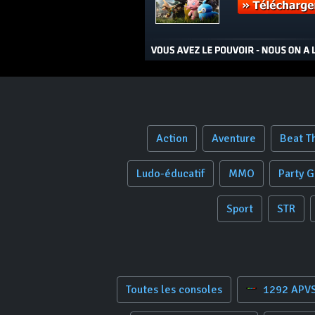
Action
Aventure
Beat T
Ludo-éducatif
MMO
Party 
Sport
STR
Toutes les consoles
1292 APV