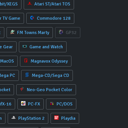
-bit/XEGS
Atari ST/Atari TOS
r TV Game
Commodore 128
t
FM Towns Marty
GP32
 Gear
Game and Watch
/MacOS
Magnavox Odyssey
ega PC
Mega-CD/Sega CD
ocket
Neo-Geo Pocket Color
afX-16
PC-FX
PC/DOS
n
PlayStation 2
Playdia