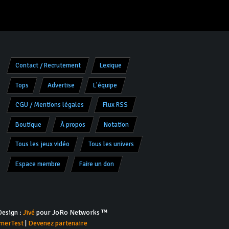
Contact / Recrutement
Lexique
Tops
Advertise
L'équipe
CGU / Mentions légales
Flux RSS
Boutique
À propos
Notation
Tous les jeux vidéo
Tous les univers
Espace membre
Faire un don
esign :
Jivé
pour JoRo Networks ™
merTest
|
Devenez partenaire