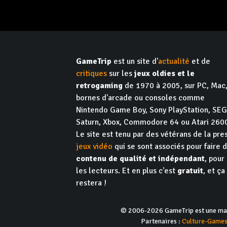
GameTrip
est un site d'
actualité
et de
critiques
sur les
jeux oldies et le
retrogaming
de 1970 à 2005, sur PC, Mac
bornes d'arcade ou consoles comme
Nintendo Game Boy, Sony PlayStation, SE
Saturn, Xbox, Commodore 64 ou Atari 260
Le site est tenu par des vétérans de la pre
jeux vidéo
qui se sont associés pour faire 
contenu de qualité et indépendant
, pour
les lecteurs. Et en plus c'est
gratuit
, et ça
restera !
© 2006-2026 GameTrip est une marq
Partenaires :
Culture-Game