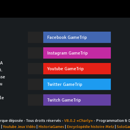
Facebook GameTrip
,
Instagram GameTrip
GA
Youtube GameTrip
0.
sse
du
Twitter GameTrip
 le
Twitch GameTrip
ue déposée - Tous droits réservés -
V8.0.2 «Charly»
- Programmation & D
s
|
Youtube Jeux Vidéo
|
HistoriaGames
|
Encyclopédie histoire Metz
|
SoloGa