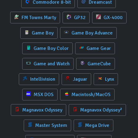
Commodore 8-bit
Dreamcast
FM Towns Marty
GP32
GX-4000
Game Boy
Game Boy Advance
Game Boy Color
Game Gear
Game and Watch
GameCube
Intellivision
Jaguar
Lynx
MSX DOS
Macintosh/MacOS
Magnavox Odyssey
Magnavox Odyssey²
Master System
Mega Drive