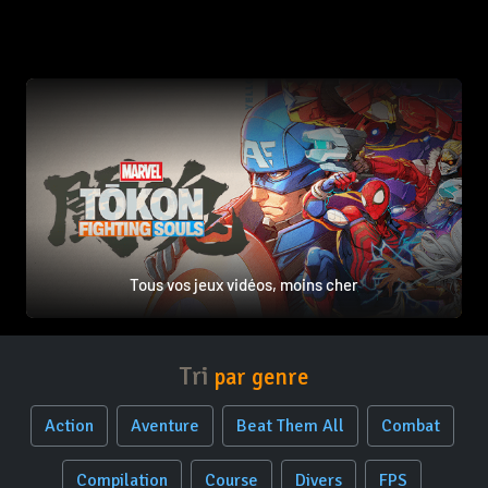
Tous vos jeux vidéos, moins cher
Tri
par genre
Action
Aventure
Beat Them All
Combat
Compilation
Course
Divers
FPS