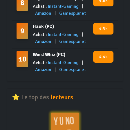
4.6k
8
Achat :
Instant-Gaming
|
Amazon
|
Gamesplanet
Hack (PC)
4.5k
9
Achat :
Instant-Gaming
|
Amazon
|
Gamesplanet
Word Whiz (PC)
4.4k
10
Achat :
Instant-Gaming
|
Amazon
|
Gamesplanet
⭐ Le top des
lecteurs