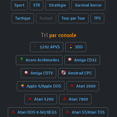
Sport
STR
Stratégie
Survival horror
Tactique
Textuel
Tour par Tour
TPS
Tri
par console
1292 APVS
3DO
Acorn Archimedes
Amiga CD32
Amiga CDTV
Amstrad CPC
Apple II/Apple DOS
Atari 2600
Atari 5200
Atari 7800
Atari DOS 8-bit/XEGS
Atari ST/Atari TOS