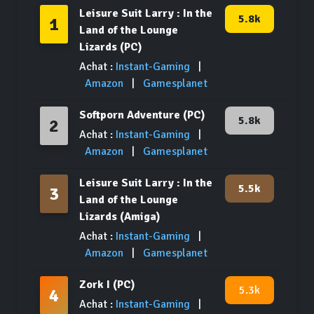
Leisure Suit Larry : In the
5.8k
1
Land of the Lounge
Lizards (PC)
Achat :
Instant-Gaming
|
Amazon
|
Gamesplanet
Softporn Adventure (PC)
5.8k
2
Achat :
Instant-Gaming
|
Amazon
|
Gamesplanet
Leisure Suit Larry : In the
5.5k
3
Land of the Lounge
Lizards (Amiga)
Achat :
Instant-Gaming
|
Amazon
|
Gamesplanet
Zork I (PC)
5.3k
4
Achat :
Instant-Gaming
|