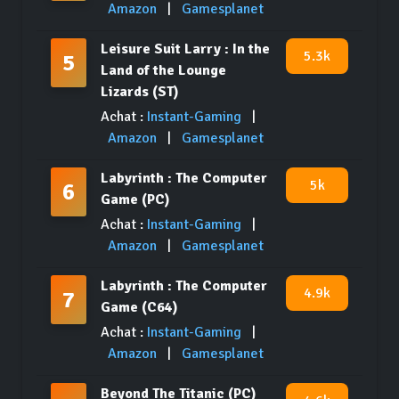
Amazon
|
Gamesplanet
Leisure Suit Larry : In the
5.3k
5
Land of the Lounge
Lizards (ST)
Achat :
Instant-Gaming
|
Amazon
|
Gamesplanet
Labyrinth : The Computer
5k
6
Game (PC)
Achat :
Instant-Gaming
|
Amazon
|
Gamesplanet
Labyrinth : The Computer
4.9k
7
Game (C64)
Achat :
Instant-Gaming
|
Amazon
|
Gamesplanet
Beyond The Titanic (PC)