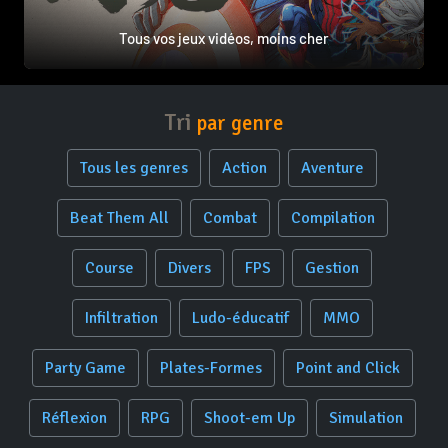
Tous vos jeux vidéos, moins cher
Tri
par genre
Tous les genres
Action
Aventure
Beat Them All
Combat
Compilation
Course
Divers
FPS
Gestion
Infiltration
Ludo-éducatif
MMO
Party Game
Plates-Formes
Point and Click
Réflexion
RPG
Shoot-em Up
Simulation