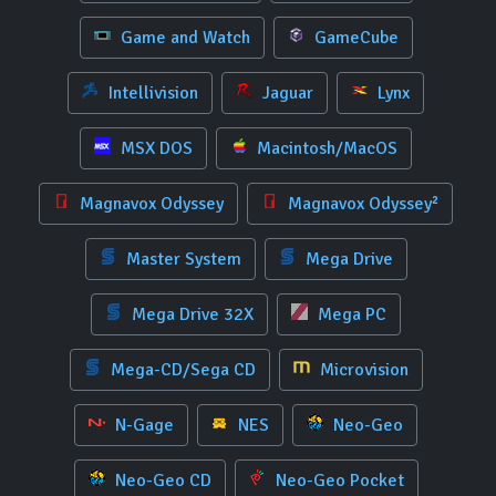
Game and Watch
GameCube
Intellivision
Jaguar
Lynx
MSX DOS
Macintosh/MacOS
Magnavox Odyssey
Magnavox Odyssey²
Master System
Mega Drive
Mega Drive 32X
Mega PC
Mega-CD/Sega CD
Microvision
N-Gage
NES
Neo-Geo
Neo-Geo CD
Neo-Geo Pocket