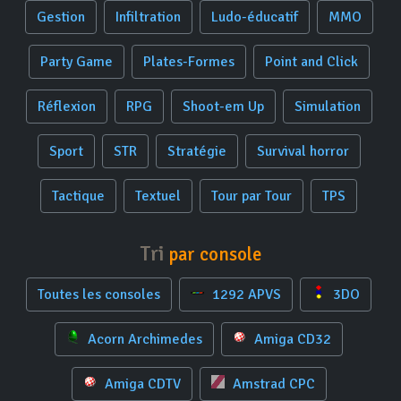
Gestion
Infiltration
Ludo-éducatif
MMO
Party Game
Plates-Formes
Point and Click
Réflexion
RPG
Shoot-em Up
Simulation
Sport
STR
Stratégie
Survival horror
Tactique
Textuel
Tour par Tour
TPS
Tri
par console
Toutes les consoles
1292 APVS
3DO
Acorn Archimedes
Amiga CD32
Amiga CDTV
Amstrad CPC