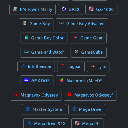
FM Towns Marty
GP32
GX-4000
Game Boy
Game Boy Advance
Game Boy Color
Game Gear
Game and Watch
GameCube
Intellivision
Jaguar
Lynx
MSX DOS
Macintosh/MacOS
Magnavox Odyssey
Magnavox Odyssey²
Master System
Mega Drive
Mega Drive 32X
Mega PC