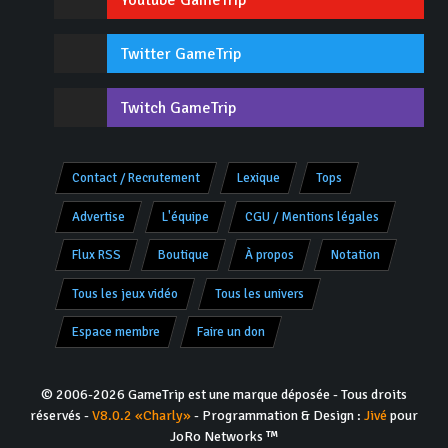
Youtube GameTrip
Twitter GameTrip
Twitch GameTrip
Contact / Recrutement
Lexique
Tops
Advertise
L'équipe
CGU / Mentions légales
Flux RSS
Boutique
À propos
Notation
Tous les jeux vidéo
Tous les univers
Espace membre
Faire un don
© 2006-2026 GameTrip est une marque déposée - Tous droits
réservés -
V8.0.2 «Charly»
- Programmation & Design :
Jivé
pour
JoRo Networks ™