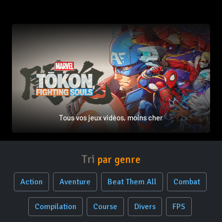
Tous vos jeux vidéos, moins cher
Tri
par genre
Action
Aventure
Beat Them All
Combat
Compilation
Course
Divers
FPS