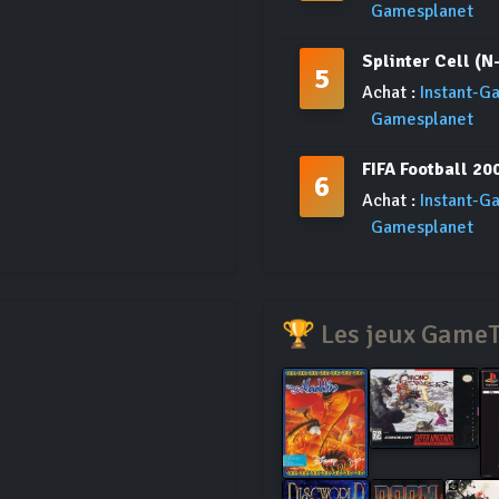
Gamesplanet
Splinter Cell (N
5
Achat :
Instant-G
Gamesplanet
FIFA Football 20
6
Achat :
Instant-G
Gamesplanet
🏆 Les jeux Game