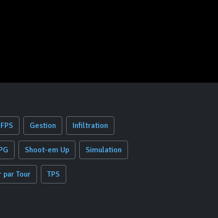
FPS
Gestion
Infiltration
PG
Shoot-em Up
Simulation
r par Tour
TPS