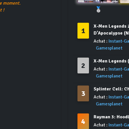
le moment.
🥈
t !
X-Men Legends 
1
D'Apocalypse (
Achat :
Instant-G
Gamesplanet
X-Men Legends 
2
Achat :
Instant-G
Gamesplanet
Splinter Cell: 
3
Achat :
Instant-G
Gamesplanet
Rayman 3: Hood
4
Achat :
Instant-G