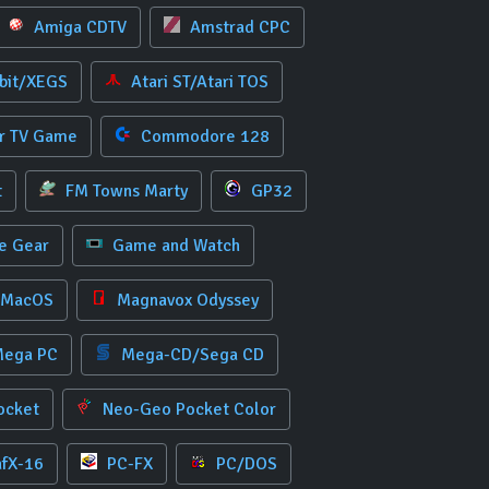
Amiga CDTV
Amstrad CPC
-bit/XEGS
Atari ST/Atari TOS
r TV Game
Commodore 128
t
FM Towns Marty
GP32
 Gear
Game and Watch
/MacOS
Magnavox Odyssey
ega PC
Mega-CD/Sega CD
ocket
Neo-Geo Pocket Color
afX-16
PC-FX
PC/DOS