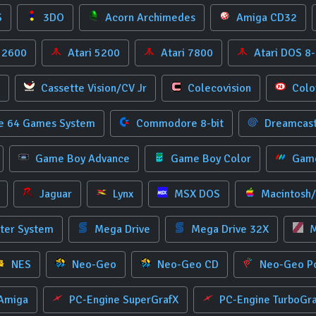
S
3DO
Acorn Archimedes
Amiga CD32
 2600
Atari 5200
Atari 7800
Atari DOS 8
Cassette Vision/CV Jr
Colecovision
Colo
 64 Games System
Commodore 8-bit
Dreamcas
Game Boy Advance
Game Boy Color
Game
Jaguar
Lynx
MSX DOS
Macintosh
ter System
Mega Drive
Mega Drive 32X
M
NES
Neo-Geo
Neo-Geo CD
Neo-Geo P
 Amiga
PC-Engine SuperGrafX
PC-Engine TurboGr