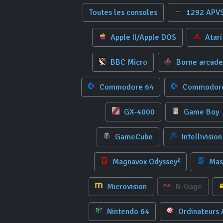
Toutes les consoles
1292 APV
Apple II/Apple DOS
Atari
BBC Micro
Borne arcade
Commodore 64
Commodore
GX-4000
Game Boy
GameCube
Intellivision
Magnavox Odyssey²
Mas
Microvision
N-Gage
Nintendo 64
Ordinateurs