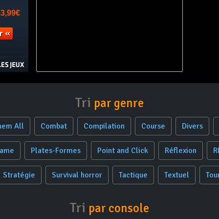
Tri
par genre
hem All
Combat
Compilation
Course
Divers
Game
Plates-Formes
Point and Click
Réflexion
R
Stratégie
Survival horror
Tactique
Textuel
Tou
Tri
par console