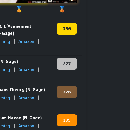
🏅
🥉
2: L'Avenement
356
N-Gage)
aming
|
Amazon
|
(N-Gage)
277
aming
|
Amazon
|
Chaos Theory (N-Gage)
226
aming
|
Amazon
|
lum Havoc (N-Gage)
195
aming
|
Amazon
|