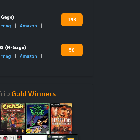
-Gage)
193
aming
|
Amazon
|
05 (N-Gage)
58
aming
|
Amazon
|
Trip
Gold Winners