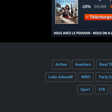
Action
Aventure
Beat T
Ludo-éducatif
MMO
Party 
Sport
STR