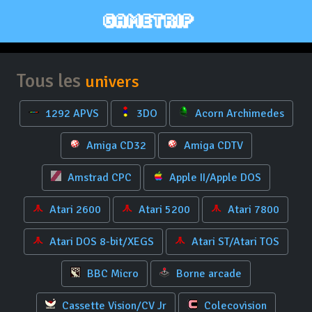
Tous les
univers
1292 APVS
3DO
Acorn Archimedes
Amiga CD32
Amiga CDTV
Amstrad CPC
Apple II/Apple DOS
Atari 2600
Atari 5200
Atari 7800
Atari DOS 8-bit/XEGS
Atari ST/Atari TOS
BBC Micro
Borne arcade
Cassette Vision/CV Jr
Colecovision