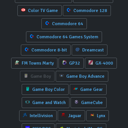
Color TV Game
Commodore 128
Commodore 64
Commodore 64 Games System
Commodore 8-bit
Dreamcast
FM Towns Marty
GP32
GX-4000
Game Boy
Game Boy Advance
Game Boy Color
Game Gear
Game and Watch
GameCube
Intellivision
Jaguar
Lynx