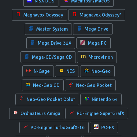
MSX DOS
Macintosh/MacOS
Magnavox Odyssey
Magnavox Odyssey²
Master System
Mega Drive
Mega Drive 32X
Mega PC
Mega-CD/Sega CD
Microvision
N-Gage
NES
Neo-Geo
Neo-Geo CD
Neo-Geo Pocket
Neo-Geo Pocket Color
Nintendo 64
Ordinateurs Amiga
PC-Engine SuperGrafX
PC-Engine TurboGrafX-16
PC-FX